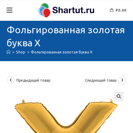
Перейти
к
₽
0.00
содержимому
Фольгированная золотая
буква X
>
Shop
>
Фольгированная золотая буква X
Предыдущий товар
Следующий товар