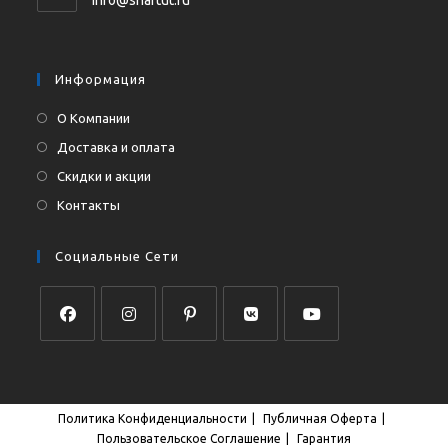
вашем
в
приложении
вашем
приложении
Информация
О Компании
Доставка и оплата
Скидки и акции
Контакты
Социальные Сети
Откроется
Откроется
Откроется
Откроется
Откроется
в
в
в
в
в
новой
новой
новой
новой
новой
Политика Конфиденциальности
Публичная Оферта
вкладке
вкладке
вкладке
вкладке
вкладке
Пользовательское Соглашение
Гарантия