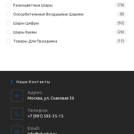
Разноцветные Шары
(78)
Оскорбительные Воздушные Шарики
(8)
Шары Цифры
(92)
Шары Буквы
(26)
Товары Для Праздника
(13)
Наши Контакты
Адрес:
Москва, ул. Cкаковая 36
Телефон:
+7 (991) 593-35-15
Откроется
Email:
в
Откроется
info@shartut.ru