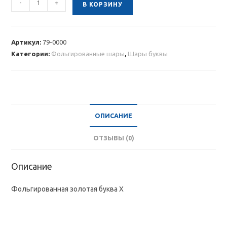
-
+
В КОРЗИНУ
товара
Фольгированная
золотая
Артикул:
79-0000
буква
Категории:
Фольгированные шары
,
Шары буквы
X
ОПИСАНИЕ
ОТЗЫВЫ (0)
Описание
Фольгированная золотая буква X