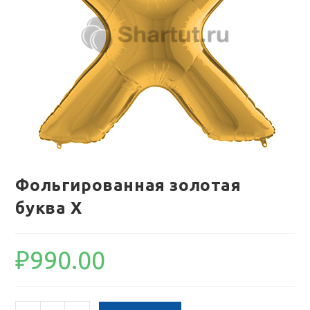
Фольгированная золотая
буква X
₽
990.00
Количество