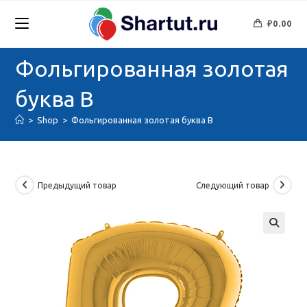
Перейти
к
₽
0.00
содержимому
Фольгированная золотая
буква B
>
Shop
>
Фольгированная золотая буква B
Предыдущий товар
Следующий товар