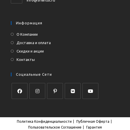
вашем
в
приложении
вашем
приложении
Информация
О Компании
Доставка и оплата
Скидки и акции
Контакты
Социальные Сети
Откроется
Откроется
Откроется
Откроется
Откроется
в
в
в
в
в
новой
новой
новой
новой
новой
Политика Конфиденциальности
Публичная Оферта
вкладке
вкладке
вкладке
вкладке
вкладке
Пользовательское Соглашение
Гарантия