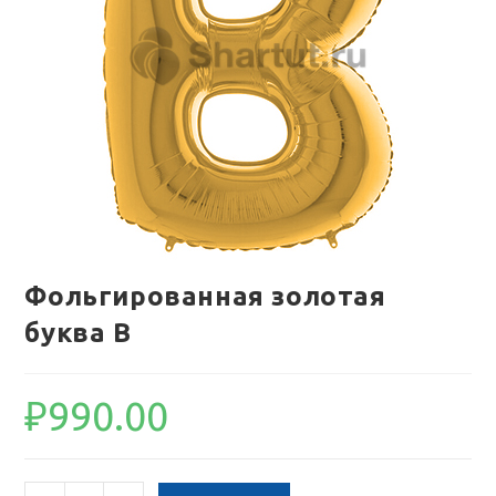
Фольгированная золотая
буква B
₽
990.00
Количество