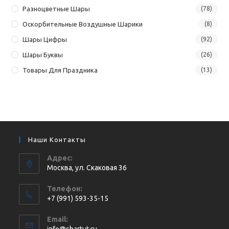
Разноцветные Шары
(78)
Оскорбительные Воздушные Шарики
(8)
Шары Цифры
(92)
Шары Буквы
(26)
Товары Для Праздника
(13)
Наши Контакты
Адрес:
Москва, ул. Cкаковая 36
Телефон:
+7 (991) 593-35-15
Откроется
Email:
в
Откроется
info@shartut.ru