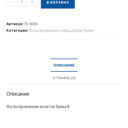
-
+
В КОРЗИНУ
товара
Фольгированная
золотая
Артикул:
75-0036
буква
Категории:
Фольгированные шары
,
Шары буквы
B
ОПИСАНИЕ
ОТЗЫВЫ (0)
Описание
Фольгированная золотая буква B