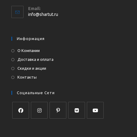
Откроется
Email:
в
Откроется
info@shartut.ru
вашем
в
приложении
вашем
приложении
Информация
О Компании
Доставка и оплата
Скидки и акции
Контакты
Социальные Сети
Откроется
Откроется
Откроется
Откроется
Откроется
в
в
в
в
в