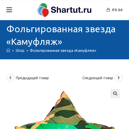
Перейти
к
₽
0.00
содержимому
Фольгированная звезда
«Камуфляж»
>
Shop
>
Фольгированная звезда «Камуфляж»
Предыдущий товар
Следующий товар