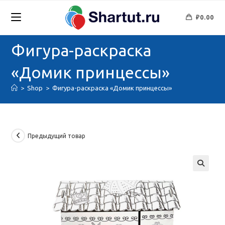
Перейти
к
₽
0.00
содержимому
Фигура-раскраска
«Домик принцессы»
>
Shop
>
Фигура-раскраска «Домик принцессы»
Предыдущий товар