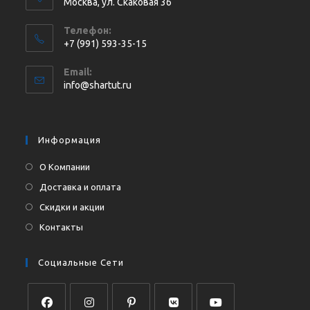
Москва, ул. Cкаковая 36
Телефон:
+7 (991) 593-35-15
Откроется
Email:
в
Откроется
info@shartut.ru
вашем
в
приложении
вашем
приложении
Информация
О Компании
Доставка и оплата
Скидки и акции
Контакты
Социальные Сети