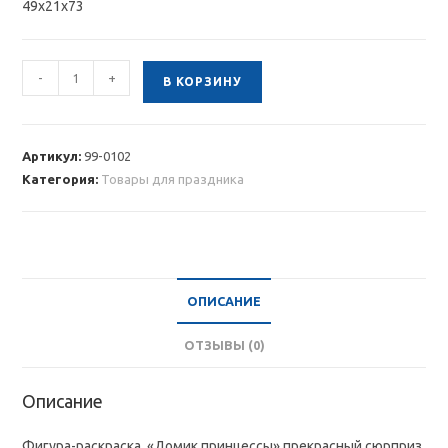
49х21х73
Количество
-
+
В КОРЗИНУ
товара
Фигура-
раскраска
Артикул:
99-0102
"Домик
Категория:
Товары для праздника
принцессы"
ОПИСАНИЕ
ОТЗЫВЫ (0)
Описание
Фигура-раскраска, «Домик принцессы» прекрасный сюрприз