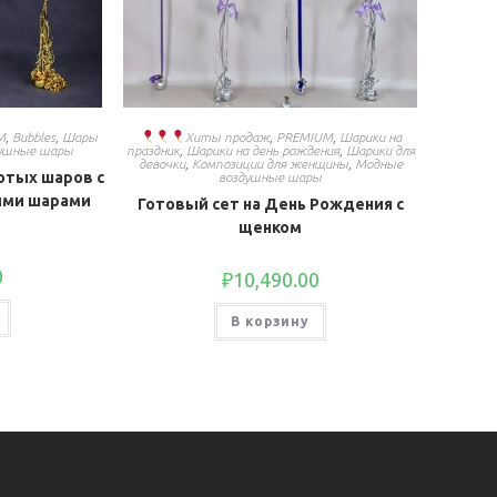
M
,
Bubbles
,
Шары
Хиты продаж
,
PREMIUM
,
Шарики на
душные шары
праздник
,
Шарики на день рождения
,
Шарики для
девочки
,
Композиции для женщины
,
Модные
отых шаров с
воздушные шары
ыми шарами
Готовый сет на День Рождения с
щенком
0
₽
10,490.00
В корзину