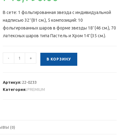
В сете: 1 фольгированная звезда с индивидуальной
надписью 32″(81 см.), 5 композиций: 10
фольгированных шаров в форме звезды 18″(46 см.), 70
латексных шаров типа Пастель и Хром 14″(35 см.).
Количество
-
+
В КОРЗИНУ
товара
Сет
с
Артикул:
22-0233
золотыми
Категория:
PREMIUM
и
черными
шарами
и
большой
ВЫ (0)
звездой