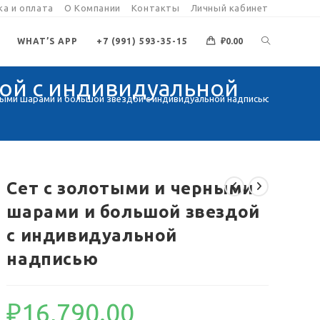
а и оплата
О Компании
Контакты
Личный кабинет
ПЕРЕКЛЮЧИ
WHAT’S APP
+7 (991) 593-35-15
₽
0.00
дой с индивидуальной
ПОИСК
ными шарами и большой звездой с индивидуальной надписью
ПО
Сет с золотыми и черными
ВЕБ-
шарами и большой звездой
с индивидуальной
САЙТУ
надписью
₽
16,790.00