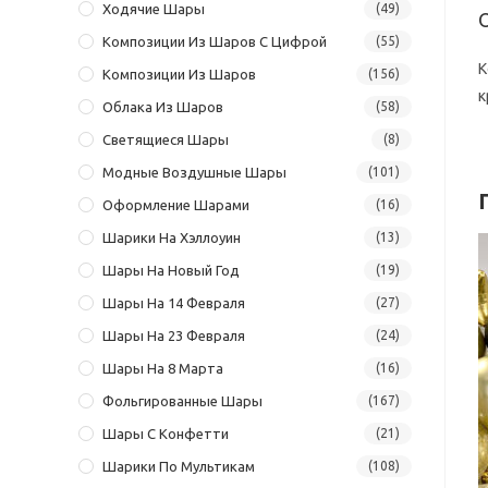
Ходячие Шары
(49)
Композиции Из Шаров С Цифрой
(55)
К
Композиции Из Шаров
(156)
к
Облака Из Шаров
(58)
Светящиеся Шары
(8)
Модные Воздушные Шары
(101)
Оформление Шарами
(16)
Шарики На Хэллоуин
(13)
Шары На Новый Год
(19)
Шары На 14 Февраля
(27)
Шары На 23 Февраля
(24)
Шары На 8 Марта
(16)
Фольгированные Шары
(167)
Шары С Конфетти
(21)
Шарики По Мультикам
(108)