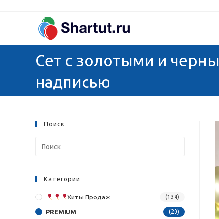
Перейти
к
содержимому
Сет с золотыми и черн
надписью
Поиск
Категории
Хиты Продаж
(134)
PREMIUM
(20)