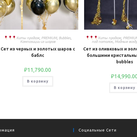
Хиты продаж
,
PREMIUM
,
Bubbles
,
Хиты продаж
,
PREMIU
Композиции из шаров
под потолок
,
Модные воз
Сет из черных и золотых шаров с
Сет из оливковых и зол
баблс
большими кристальн
bubbles
₽
11,790.00
₽
14,990.0
В корзину
В корзину
рмация
Социальные Сети