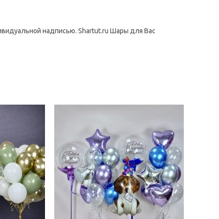
с
индивидуальной
надписью
видуальной надписью. Shartut.ru Шары для Вас