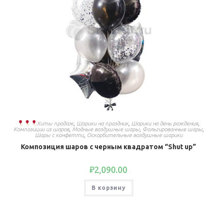
Хиты продаж
,
Шарики на праздник
,
Шарики на день рождения
,
Композиции из шаров
,
Модные воздушные шары
,
Фольгированные шары
,
Шары с конфетти
,
Оскорбительные воздушные шарики
Композиция шаров с черным квадратом “Shut up”
₽
2,090.00
В корзину