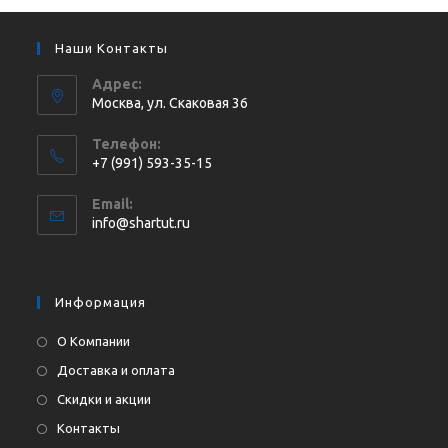
Наши Контакты
Адрес:
Москва, ул. Cкаковая 36
Телефон:
+7 (991) 593-35-15
Откроется
Email:
в
Откроется
info@shartut.ru
вашем
в
приложении
вашем
приложении
Информация
О Компании
Доставка и оплата
Скидки и акции
Контакты