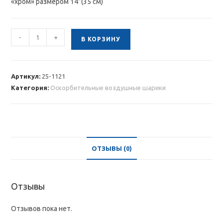
«хром» размером 14″(35 см)
Количество
-
+
В КОРЗИНУ
товара
Прикольные
шарики
Артикул:
25-1121
с
Категория:
Оскорбительные воздушные шарики
надписями
15
шт.
ОТЗЫВЫ (0)
Отзывы
Отзывов пока нет.