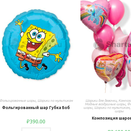
Фольгированные шары
,
Шарики по мультикам
Шарики для девочки
,
Компози
Модные воздушные шары
,
Фо
Фольгированный шар Губка Боб
шары
,
Шарики по мультикам
шары
Композиция шаров
₽
390.00