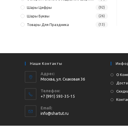
Шары Цифры
(92)
Шары Буквы
(26)
Товары Для Праздника
(13)
Наши Контакты
Инфо
Адрес:
О Ком
Москва, ул. Cкаковая 36
Доста
Телефон:
Скидки
+7 (991) 593-35-15
Конта
Откроется
Email:
в
Откроется
info@shartut.ru
вашем
в
приложении
вашем