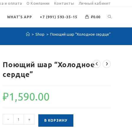
а и оплата
О Компании
Контакты
Личный кабинет
ПЕРЕКЛЮЧИ
WHAT’S APP
+7 (991) 593-35-15
₽
0.00
>
Shop
>
Поющий шар “Холодное сердце”
ПОИСК
ПО
Поющий шар “Холодное
сердце”
ВЕБ-
₽
1,590.00
САЙТУ
Количество
-
+
В КОРЗИНУ
товара