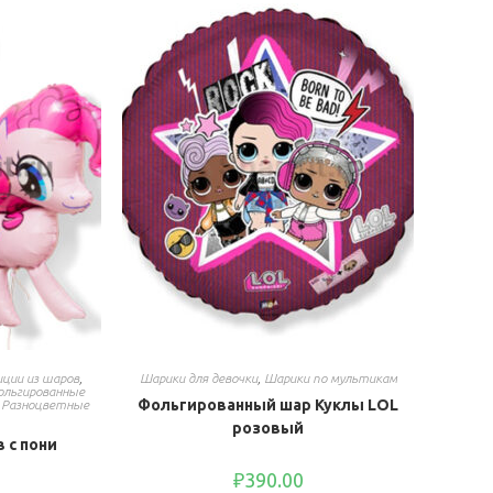
ции из шаров
,
Шарики для девочки
,
Шарики по мультикам
льгированные
Фольгированный шар Куклы LOL
,
Разноцветные
розовый
 с пони
₽
390.00