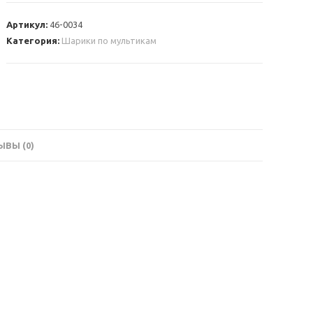
Поющий
шар
Артикул:
46-0034
“Холодное
Категория:
Шарики по мультикам
сердце”
ВЫ (0)