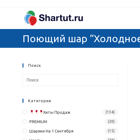
Перейти
к
содержимому
Поющий шар “Холодное
Поиск
Категории
Хиты Продаж
(134)
PREMIUM
(20)
Шарики На 1 Сентября
(15)