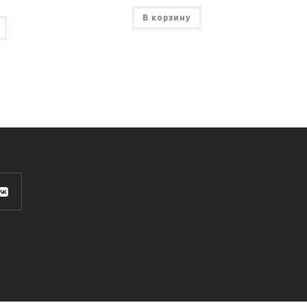
В корзину
роется
ой
адке