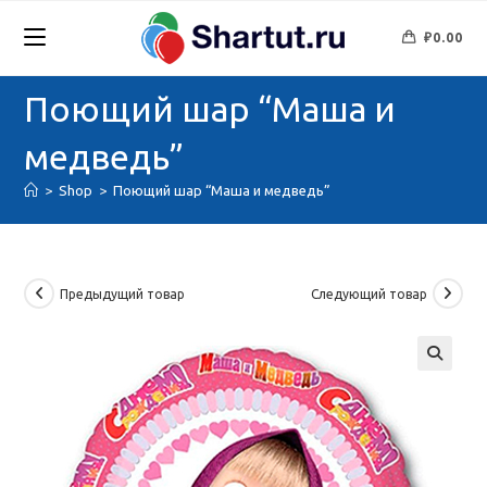
Перейти
к
₽
0.00
содержимому
Поющий шар “Маша и
медведь”
>
Shop
>
Поющий шар “Маша и медведь”
Предыдущий товар
Следующий товар