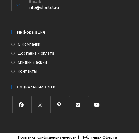
Email:
в
Откроется
info@shartut.ru
вашем
в
приложении
вашем
приложении
Информация
О Компании
Доставка и оплата
Скидки и акции
Контакты
Социальные Сети
Откроется
Откроется
Откроется
Откроется
Откроется
в
в
в
в
в
новой
новой
новой
новой
новой
Политика Конфиденциальности
Публичная Оферта