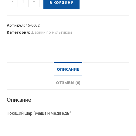
-
+
В КОРЗИНУ
товара
Поющий
шар
Артикул:
46-0032
“Маша
Категория:
Шарики по мультикам
и
медведь”
ОПИСАНИЕ
ОТЗЫВЫ (0)
Описание
Поющий шар “Маша и медведь”