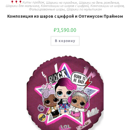
Хиты продаж
,
Шарики на праздник
,
Шарики на день рождения
,
Шарики для мальчика
,
Композиции из шаров с цифрой
,
Композиции из шаров
,
Фольгированные шары
,
Шарики по мультикам
Композиция из шаров с цифрой и Оптимусом Праймом
₽
3,590.00
В корзину