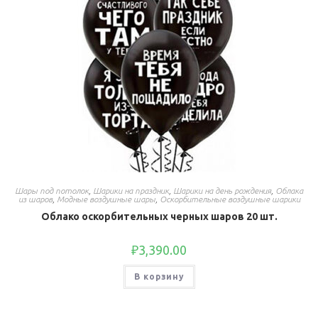
Шары под потолок
,
Шарики на праздник
,
Шарики на день рождения
,
Облака
из шаров
,
Модные воздушные шары
,
Оскорбительные воздушные шарики
Облако оскорбительных черных шаров 20 шт.
₽
3,390.00
В корзину