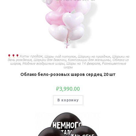
Хиты продаж
,
Шары под потолок
,
Шарики на праздник
,
Шарики на
день рождения
,
Шарики для девочки
,
Композиции для женщины
,
Облака из
шаров
,
Модные воздушные шары
,
Шары на 14 февраля
,
Разноцветные
шары
Облако бело-розовых шаров сердец 20 шт
₽
3,990.00
В корзину