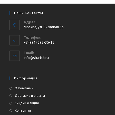
Наши Контакты
Адрес:
Москва, ул. Cкаковая 36
Телефон:
+7 (991) 593-35-15
Откроется
Email:
в
Откроется
info@shartut.ru
вашем
в
приложении
вашем
приложении
Информация
О Компании
Доставка и оплата
Скидки и акции
Контакты