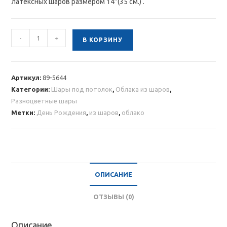
латексных шаров размером 14″(35 см.) .
Количество
-
+
В КОРЗИНУ
товара
Облако
шаров
Артикул:
89-5644
“С
Категории:
Шары под потолок
,
Облака из шаров
,
днем
Разноцветные шары
рождения”
Метки:
День Рождения
,
из шаров
,
облако
20шт.
ОПИСАНИЕ
ОТЗЫВЫ (0)
Описание