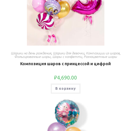
Шарики на день рождения
,
Шарики для девочки
,
Композиции из шаров
,
Фольгированные шары
,
Шары с конфетти
,
Разноцветные шары
Композиция шаров с принцессой и цифрой
₽
4,690.00
В корзину