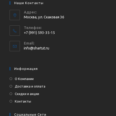
Наши Контакты
Адрес:
Москва, ул. Cкаковая 36
Телефон:
+7 (991) 593-35-15
Откроется
Email:
в
Откроется
info@shartut.ru
вашем
в
приложении
вашем
приложении
Информация
О Компании
Доставка и оплата
Скидки и акции
Контакты
Социальные Сети