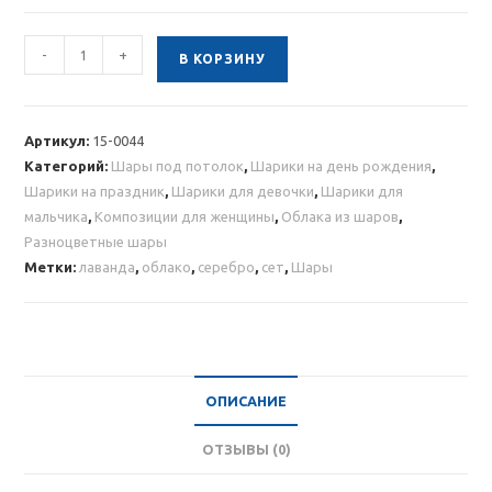
Количество
-
+
В КОРЗИНУ
товара
Облако
шаров
Артикул:
15-0044
“Лаванда
Категорий:
Шары под потолок
,
Шарики на день рождения
,
и
Шарики на праздник
,
Шарики для девочки
,
Шарики для
серебро”
мальчика
,
Композиции для женщины
,
Облака из шаров
,
20
Разноцветные шары
шт
Метки:
лаванда
,
облако
,
серебро
,
сет
,
Шары
ОПИСАНИЕ
ОТЗЫВЫ (0)