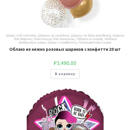
Шары под потолок
,
Шарики на праздник
,
Шарики на день рождения
,
Шарики
для девочки
,
Композиции для женщины
,
Облака из шаров
,
Модные
воздушные шары
,
Шары с конфетти
,
Разноцветные шары
Облако из нежно розовых шариков с конфетти 20 шт
₽
3,490.00
В корзину