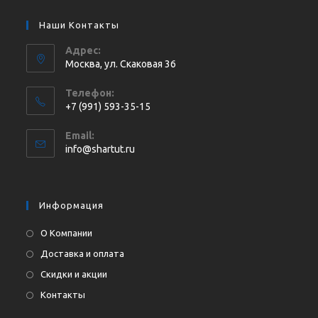
Наши Контакты
Адрес:
Москва, ул. Cкаковая 36
Телефон:
+7 (991) 593-35-15
Откроется
Email:
в
Откроется
info@shartut.ru
вашем
в
приложении
вашем
приложении
Информация
О Компании
Доставка и оплата
Скидки и акции
Контакты