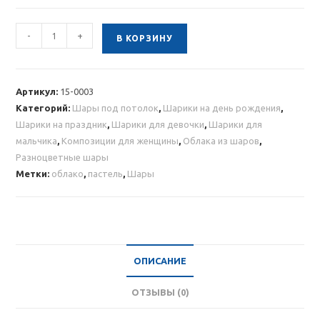
Количество
-
+
В КОРЗИНУ
товара
Облако
цветных
Артикул:
15-0003
пастельных
Категорий:
Шары под потолок
,
Шарики на день рождения
,
шаров
Шарики на праздник
,
Шарики для девочки
,
Шарики для
20шт.
мальчика
,
Композиции для женщины
,
Облака из шаров
,
Разноцветные шары
Метки:
облако
,
пастель
,
Шары
ОПИСАНИЕ
ОТЗЫВЫ (0)