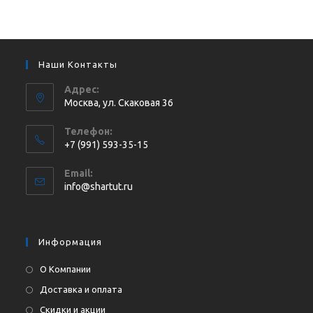
Наши Контакты
Адрес:
Москва, ул. Cкаковая 36
Телефон:
+7 (991) 593-35-15
Откроется
Email:
в
Откроется
info@shartut.ru
вашем
в
приложении
вашем
приложении
Информация
О Компании
Доставка и оплата
Скидки и акции