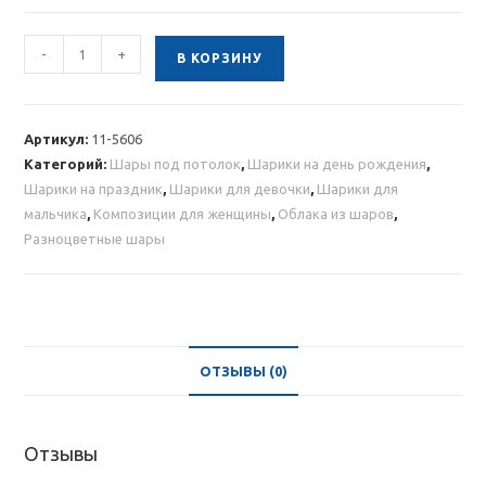
Количество
-
+
В КОРЗИНУ
товара
Облако
хромированных
Артикул:
11-5606
шаров
Категорий:
Шары под потолок
,
Шарики на день рождения
,
20
Шарики на праздник
,
Шарики для девочки
,
Шарики для
шт
мальчика
,
Композиции для женщины
,
Облака из шаров
,
Разноцветные шары
ОТЗЫВЫ (0)
Отзывы