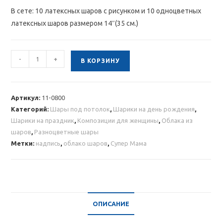
В сете: 10 латексных шаров с рисунком и 10 одноцветных
латексных шаров размером 14″(35 см.)
Количество
-
+
В КОРЗИНУ
товара
Облако
разноцветных
Артикул:
11-0800
шаров
Категорий:
Шары под потолок
,
Шарики на день рождения
,
с
Шарики на праздник
,
Композиции для женщины
,
Облака из
надписью
шаров
,
Разноцветные шары
“Супер
Метки:
надпись
,
облако шаров
,
Супер Мама
Мама”
20шт.
ОПИСАНИЕ