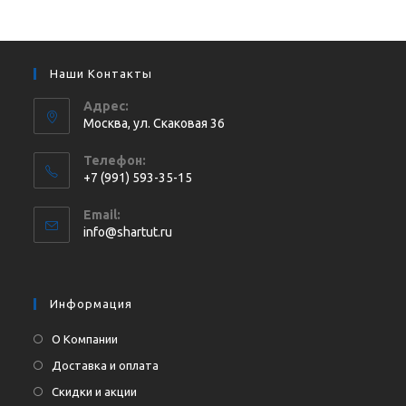
Наши Контакты
Адрес:
Москва, ул. Cкаковая 36
Телефон:
+7 (991) 593-35-15
Откроется
Email:
в
Откроется
info@shartut.ru
вашем
в
приложении
вашем
приложении
Информация
О Компании
Доставка и оплата
Скидки и акции