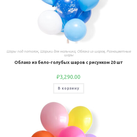
Шары под потолок
,
Шарики для мальчика
,
Облака из шаров
,
Разноцветные
шары
Облако из бело-голубых шаров с рисунком 20 шт
₽
3,290.00
В корзину