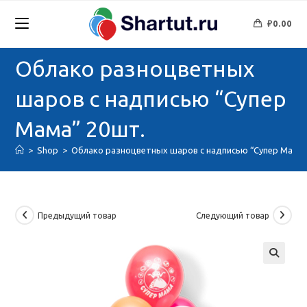
Перейти
к
₽
0.00
содержимому
Облако разноцветных
шаров с надписью “Супер
Мама” 20шт.
>
Shop
>
Облако разноцветных шаров с надписью “Супер Мама”
Предыдущий товар
Следующий товар