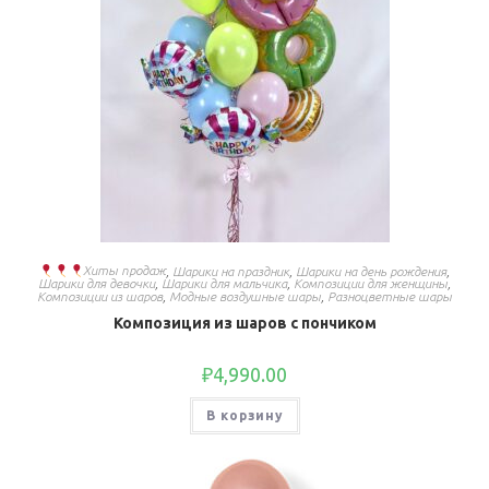
Хиты продаж
,
Шарики на праздник
,
Шарики на день рождения
,
Шарики для девочки
,
Шарики для мальчика
,
Композиции для женщины
,
Композиции из шаров
,
Модные воздушные шары
,
Разноцветные шары
Композиция из шаров с пончиком
₽
4,990.00
В корзину