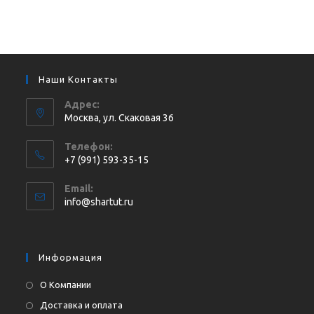
Наши Контакты
Адрес:
Москва, ул. Cкаковая 36
Телефон:
+7 (991) 593-35-15
Откроется
Email:
в
Откроется
info@shartut.ru
вашем
в
приложении
вашем
приложении
Информация
О Компании
Доставка и оплата