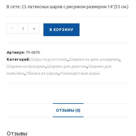
В сете: 25 латексных шаров с рисунком размером 14″(35 см.)
Количество
-
+
В КОРЗИНУ
товара
Облако
разноцветных
Артикул:
79-6876
шаров
Категорий:
Шары под потолок
,
Шарики на день рождения
,
на
Шарики на праздник
,
Шарики для девочки
,
Шарики для
день
мальчика
,
Облака из шаров
,
Разноцветные шары
рождения
25
шт
ОТЗЫВЫ (0)
Отзывы