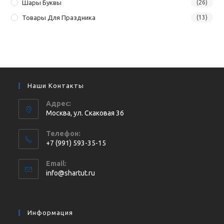
Шары Буквы
(26)
Товары Для Праздника
(13)
Наши Контакты
Адрес:
Москва, ул. Cкаковая 36
Телефон:
+7 (991) 593-35-15
Откроется
Email:
в
Откроется
info@shartut.ru
вашем
в
приложении
вашем
приложении
Информация