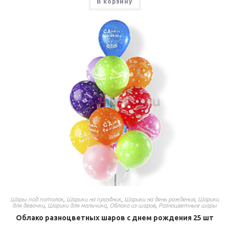
В корзину
Шары под потолок
,
Шарики на праздник
,
Шарики на день рождения
,
Шарики
для девочки
,
Шарики для мальчика
,
Облака из шаров
,
Разноцветные шары
Облако разноцветных шаров с днем рождения 25 шт