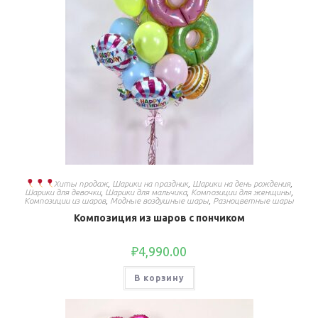
Хиты продаж
,
Шарики на праздник
,
Шарики на день рождения
,
Шарики для девочки
,
Шарики для мальчика
,
Композиции для женщины
,
Композиции из шаров
,
Модные воздушные шары
,
Разноцветные шары
Композиция из шаров с пончиком
₽
4,990.00
В корзину