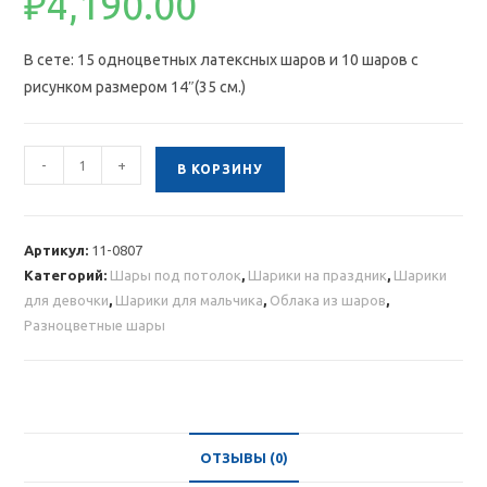
₽
4,190.00
В сете: 15 одноцветных латексных шаров и 10 шаров с
рисунком размером 14″(35 см.)
Количество
-
+
В КОРЗИНУ
товара
Облако
латексных
Артикул:
11-0807
разноцветных
Категорий:
Шары под потолок
,
Шарики на праздник
,
Шарики
шаров
для девочки
,
Шарики для мальчика
,
Облака из шаров
,
с
Разноцветные шары
рисунком
25
шт
ОТЗЫВЫ (0)