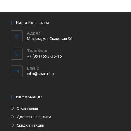
Наши Контакты
Адрес:
Москва, ул. Cкаковая 36
Телефон:
+7 (991) 593-35-15
Откроется
Email:
в
Откроется
info@shartut.ru
вашем
в
приложении
вашем
приложении
Информация
О Компании
Доставка и оплата
Скидки и акции