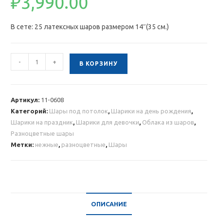
₽
3,990.00
В сете: 25 латексных шаров размером 14″(35 см.)
Количество
-
+
В КОРЗИНУ
товара
Облако
латексных
Артикул:
11-0608
разноцветных
Категорий:
Шары под потолок
,
Шарики на день рождения
,
нежных
Шарики на праздник
,
Шарики для девочки
,
Облака из шаров
,
шаров
Разноцветные шары
25
Метки:
нежные
,
разноцветные
,
Шары
шт
ОПИСАНИЕ