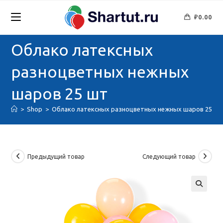
Перейти
к
₽
0.00
содержимому
Облако латексных
разноцветных нежных
шаров 25 шт
>
Shop
>
Облако латексных разноцветных нежных шаров 25 ш
Предыдущий товар
Следующий товар