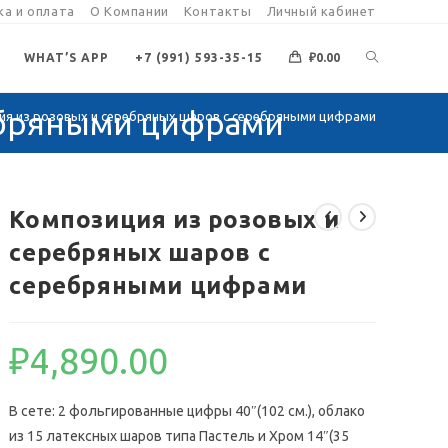
а и оплата
О Компании
Контакты
Личный кабинет
ПЕРЕКЛЮЧИ
WHAT’S APP
+7 (991) 593-35-15
₽
0.00
ебряными цифрами
ия из розовых и серебряных шаров с серебряными цифрами
ПОИСК
ПО
Композиция из розовых и
серебряных шаров с
ВЕБ-
серебряными цифрами
САЙТУ
₽
4,890.00
В сете: 2 фольгированные цифры 40″(102 см.), облако
из 15 латексных шаров типа Пастель и Хром 14″(35