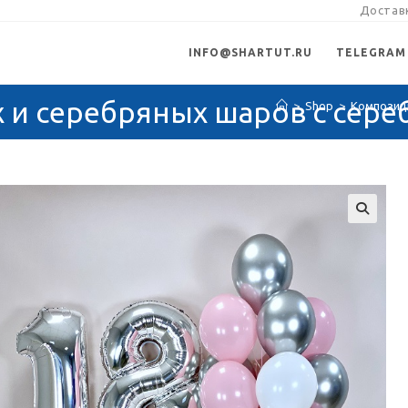
Доставк
INFO@SHARTUT.RU
TELEGRAM
 и серебряных шаров с сер
>
Shop
>
Композиц