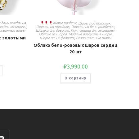
 день рождения
,
Хиты продаж
,
Шары под потолок
,
ии для женщины
,
Шарики на праздник
,
Шарики на день рождения
,
рованные шары
Шарики для девочки
,
Композиции для женщины
,
Облака из шаров
,
Модные воздушные шары
,
 с золотыми
Шары на 14 февраля
,
Разноцветные шары
Облако бело-розовых шаров сердец
20 шт
₽
3,990.00
В корзину