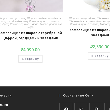
Шарики на праздник
,
Шарики на день рождения
,
Шарики на праздник
,
Шарики на
Шарики для девочки
,
Композиции из шаров с
Шарики для девочки
,
Композиц
цифрой
,
Композиции из шаров
,
Фольгированные
Композиции из шаров
,
Фольги
шары
Композиция из шаров
Композиция из шаров с серебряной
звездами
цифрой, сердцами и звездами
₽
2,390.00
₽
4,090.00
В корзину
В корзину
рмация
Социальные Сети
пании