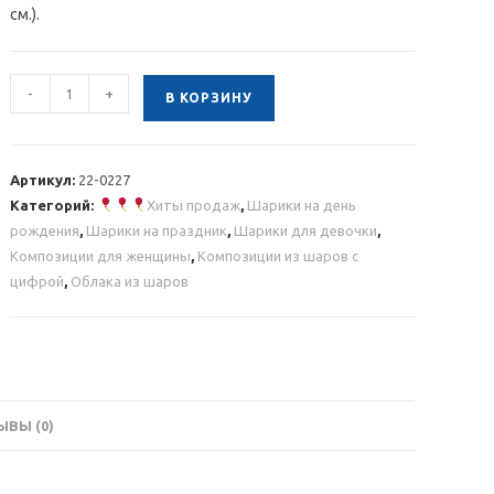
см.).
Количество
-
+
В КОРЗИНУ
товара
Композиция
из
Артикул:
22-0227
розовых
Категорий:
Хиты продаж
,
Шарики на день
и
рождения
,
Шарики на праздник
,
Шарики для девочки
,
серебряных
Композиции для женщины
,
Композиции из шаров с
шаров
цифрой
,
Облака из шаров
с
серебряными
цифрами
ВЫ (0)