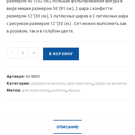
размером 40″(102 см.), большая фольгированная фигура в
виде мишки размером 36″(91 см.), 2 шара с конфетти
размером 12″(30 см.), 5 латексных шаров и 2 латексных шара
с рисунком размером 12″(30 см.) . Сет можно выполнить как
в розовом, так и в голубом цвете.
Количество
-
+
В КОРЗИНУ
товара
Облако
из
Артикул:
44-8809
шаров
Категории:
Шарики на выписку для мальчика
,
Шары на выписку
мишка
Метки:
для мальчиков
,
коляска
,
мишка
и
коляска
для
мальчика
ОПИСАНИЕ