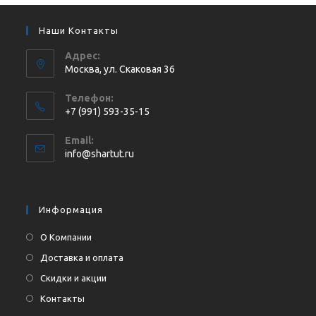
Наши Контакты
Адрес:
Москва, ул. Cкаковая 36
Телефон:
+7 (991) 593-35-15
Откроется
Email:
в
Откроется
info@shartut.ru
вашем
в
приложении
вашем
приложении
Информация
О Компании
Доставка и оплата
Скидки и акции
Контакты