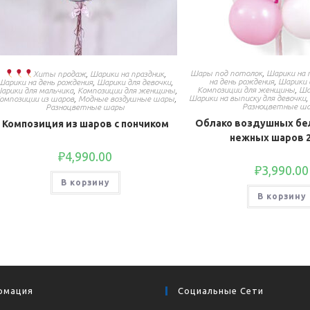
Шары под потолок
,
Шарики на 
Хиты продаж
,
Шарики на праздник
,
на день рождения
,
Шарики 
Шарики на день рождения
,
Шарики для девочки
,
Композиции для женщины
,
Ша
арики для мальчика
,
Композиции для женщины
,
Шарики на выписку для девочки
омпозиции из шаров
,
Модные воздушные шары
,
Разноцветные ш
Разноцветные шары
Облако воздушных бе
Композиция из шаров с пончиком
нежных шаров 
₽
4,990.00
₽
3,990.00
В корзину
В корзину
рмация
Социальные Сети