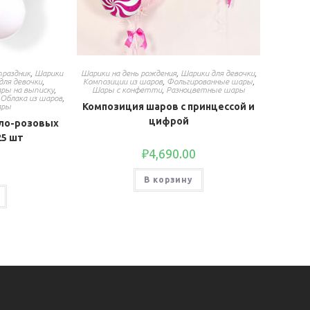
праздник
,
Шарики
Шарики на день рождения
,
Шарики для девочки
,
для девочки
,
Композиции из шаров
,
Фольгированные шары
,
ры на выписку
,
Шары с конфетти
,
Разноцветные шары
,
Облака из шаров
,
Композиция шаров с принцессой и
ары
цифрой
ло-розовых
25 шт
₽
4,690.00
В корзину