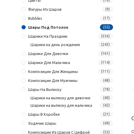
Цветы
(70)
Фигуры Из Шаров
(9)
Bubbles
(17)
Шары Под Потолок
(55)
Шарики На Праздник
(336)
Шарики на день рождения
(243)
Шарики Для Девочки
(161)
Шарики Для Мальчика
(114)
Композиции Для Женщины
(111)
Композиции Для Мужчины
(48)
Шары На Выписку
(78)
Шарики на выписку для девочки
(40)
Шарики на выписку для мальчика
(42)
Шары В Коробке
(21)
Ходячие Шары
(49)
О
Композиции Из Шаров С Цифрой
(55)