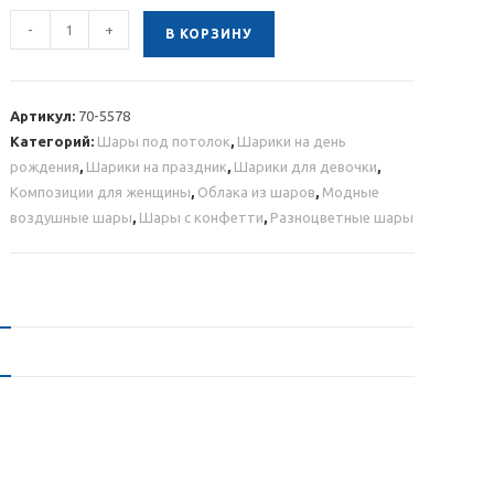
Количество
-
+
В КОРЗИНУ
товара
Облако
из
Артикул:
70-5578
нежно
Категорий:
Шары под потолок
,
Шарики на день
розовых
рождения
,
Шарики на праздник
,
Шарики для девочки
,
шариков
Композиции для женщины
,
Облака из шаров
,
Модные
с
воздушные шары
,
Шары с конфетти
,
Разноцветные шары
конфетти
20
шт