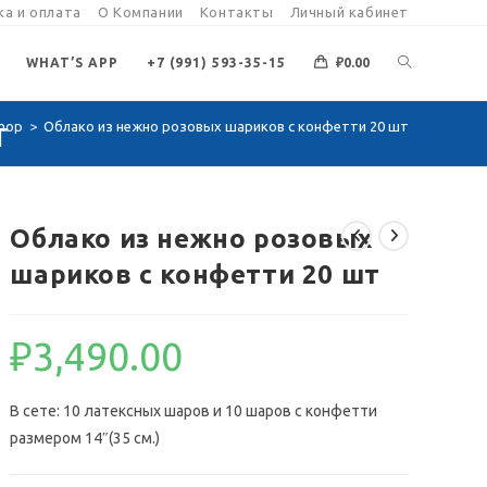
а и оплата
О Компании
Контакты
Личный кабинет
ПЕРЕКЛЮЧИ
WHAT’S APP
+7 (991) 593-35-15
₽
0.00
т
hop
>
Облако из нежно розовых шариков с конфетти 20 шт
ПОИСК
ПО
Облако из нежно розовых
шариков с конфетти 20 шт
ВЕБ-
₽
3,490.00
САЙТУ
В сете: 10 латексных шаров и 10 шаров с конфетти
размером 14″(35 см.)