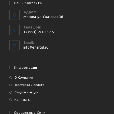
Наши Контакты
Адрес:
Москва, ул. Cкаковая 36
Телефон:
+7 (991) 593-35-15
Откроется
Email:
в
Откроется
info@shartut.ru
вашем
в
приложении
вашем
приложении
Информация
О Компании
Доставка и оплата
Скидки и акции
Контакты
Социальные Сети