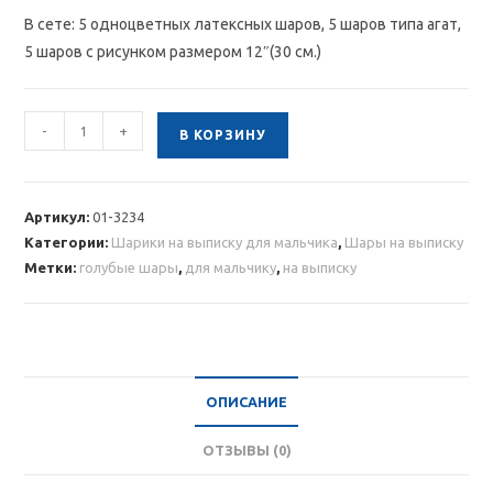
В сете: 5 одноцветных латексных шаров, 5 шаров типа агат,
5 шаров с рисунком размером 12″(30 см.)
Количество
-
+
В КОРЗИНУ
товара
Облако
из
Артикул:
01-3234
голубых
Категории:
Шарики на выписку для мальчика
,
Шары на выписку
шаров
Метки:
голубые шары
,
для мальчику
,
на выписку
на
выписку
мальчика
ОПИСАНИЕ
ОТЗЫВЫ (0)