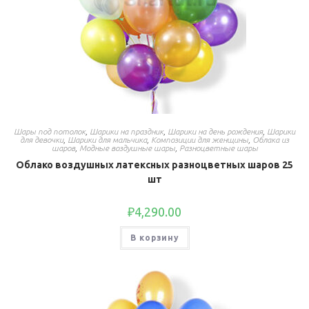
Шары под потолок
,
Шарики на праздник
,
Шарики на день рождения
,
Шарики
для девочки
,
Шарики для мальчика
,
Композиции для женщины
,
Облака из
шаров
,
Модные воздушные шары
,
Разноцветные шары
Облако воздушных латексных разноцветных шаров 25
шт
₽
4,290.00
В корзину