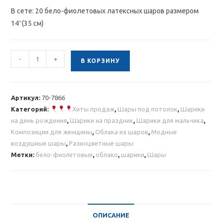
В сете: 20 бело-фиолетовых латексных шаров размером
14″(35 см)
Количество
-
+
В КОРЗИНУ
товара
Облако
бело-
Артикул:
70-7866
фиолетовых
Категорий:
Хиты продаж
,
Шары под потолок
,
Шарики
шариков
на день рождения
,
Шарики на праздник
,
Шарики для мальчика
,
20
Композиции для женщины
,
Облака из шаров
,
Модные
шт
воздушные шары
,
Разноцветные шары
Метки:
бело-фиолетовые
,
облако
,
шарики
,
Шары
ОПИСАНИЕ