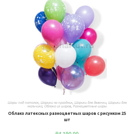
Шары под потолок
,
Шарики на праздник
,
Шарики для девочки
,
Шарики для
мальчика
,
Облака из шаров
,
Разноцветные шары
Облако латексных разноцветных шаров с рисунком 25
шт
₽
4,190.00