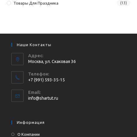
Товары Для Праздника
(13)
Наши Контакты
Адрес:
Москва, ул. Cкаковая 36
Телефон:
+7 (991) 593-35-15
Откроется
Email:
в
Откроется
info@shartut.ru
вашем
в
приложении
вашем
приложении
Информация
О Компании