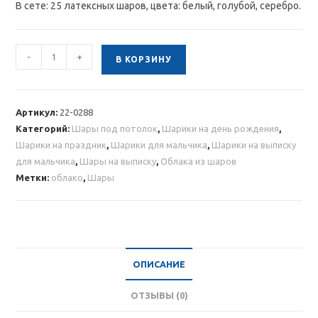
В сете: 25 латексных шаров, цвета: белый, голубой, серебро.
Количество
-
+
В КОРЗИНУ
товара
Облако
бело-
Артикул:
22-0288
голубых
Категорий:
Шары под потолок
,
Шарики на день рождения
,
и
Шарики на праздник
,
Шарики для мальчика
,
Шарики на выписку
серебряных
для мальчика
,
Шары на выписку
,
Облака из шаров
шаров
Метки:
облако
,
Шары
25шт
ОПИСАНИЕ
ОТЗЫВЫ (0)