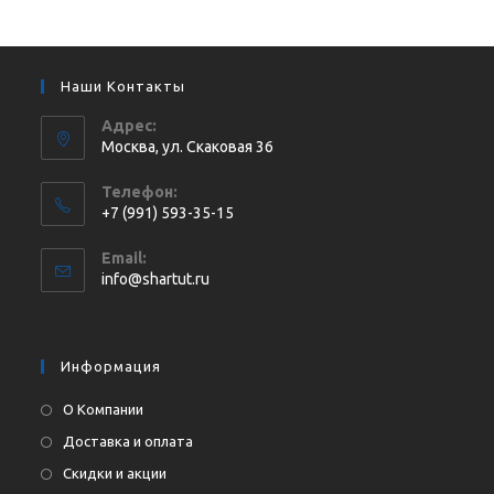
Наши Контакты
Адрес:
Москва, ул. Cкаковая 36
Телефон:
+7 (991) 593-35-15
Откроется
Email:
в
Откроется
info@shartut.ru
вашем
в
приложении
вашем
приложении
Информация
О Компании
Доставка и оплата
Скидки и акции