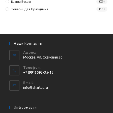
Шары Буквы
(26)
Товары Для Праздника
(13)
Наши Контакты
Адрес:
Москва, ул. Cкаковая 36
Телефон:
+7 (991) 593-35-15
Откроется
Email:
в
Откроется
info@shartut.ru
вашем
в
приложении
вашем
приложении
Информация