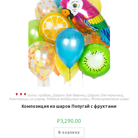
Хиты продаж
,
Шарики для девочки
,
Шарики для мальчика
,
Композиции из шаров
,
Модные воздушные шары
,
Фольгированные шары
Композиция из шаров Попугай с фруктами
₽
3,290.00
В корзину