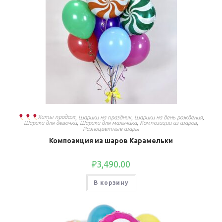
Хиты продаж
,
Шарики на праздник
,
Шарики на день рождения
,
Шарики для девочки
,
Шарики для мальчика
,
Композиции из шаров
,
Разноцветные шары
Композиция из шаров Карамельки
₽
3,490.00
В корзину