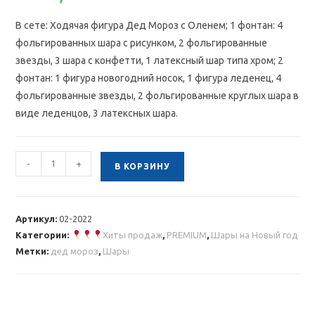
В сете: Ходячая фигура Дед Мороз с Оленем; 1 фонтан: 4
фольгированных шара с рисунком, 2 фольгированные
звезды, 3 шара с конфетти, 1 латексный шар типа хром; 2
фонтан: 1 фигура новогодний носок, 1 фигура леденец, 4
фольгированные звезды, 2 фольгированные круглых шара в
виде леденцов, 3 латексных шара.
Количество
-
+
В КОРЗИНУ
товара
Новогодняя
композиция
Артикул:
02-2022
с
Категории:
Хиты продаж
,
PREMIUM
,
Шары на Новый год
Дедом
Метки:
дед мороз
,
Шары
Морозом