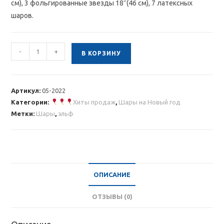
см), 3 фольгированные звезды 18″(46 см), 7 латексных
шаров.
Количество
-
+
В КОРЗИНУ
товара
Новогодняя
композиция
Артикул:
05-2022
с
Категории:
Хиты продаж
,
Шары на Новый год
эльфом
Метки:
Шары
,
эльф
ОПИСАНИЕ
ОТЗЫВЫ (0)