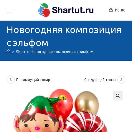
Перейти
к
₽
0.00
содержимому
Новогодняя композиция
с эльфом
>
Shop
>
Новогодняя композиция с эльфом
Предыдущий товар
Следующий товар