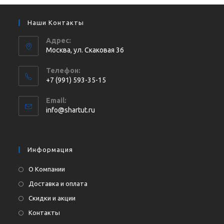
Наши Контакты
Адрес:
Москва, ул. Cкаковая 36
Телефон:
+7 (991) 593-35-15
Откроется
Email:
в
Откроется
info@shartut.ru
вашем
в
приложении
вашем
приложении
Информация
О Компании
Доставка и оплата
Скидки и акции
Контакты