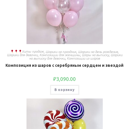
Хиты продаж
,
Шарики на праздник
,
Шарики на день рождения
,
Шарики для девочки
,
Композиции для женщины
,
Шары на выписку
,
Шарики
на выписку для девочки
,
Композиции из шаров
Композиция из шаров с серебряным сердцем и звездой
₽
3,090.00
В корзину