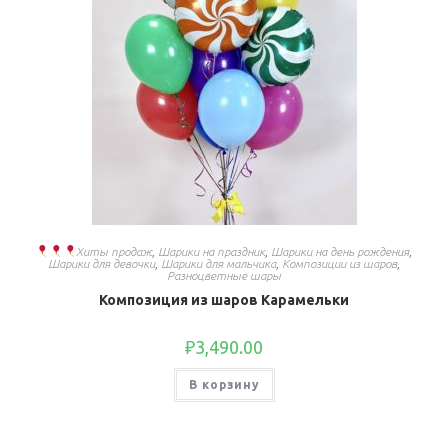
Хиты продаж
,
Шарики на праздник
,
Шарики на день рождения
,
Шарики для девочки
,
Шарики для мальчика
,
Композиции из шаров
,
Разноцветные шары
Композиция из шаров Карамельки
₽
3,490.00
В корзину