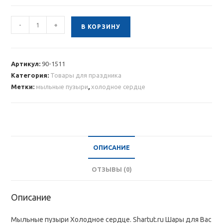
Количество
-
+
В КОРЗИНУ
товара
Мыльные
пузыри
Артикул:
90-1511
Холодное
Категория:
Товары для праздника
сердце
Метки:
мыльные пузыри
,
холодное сердце
ОПИСАНИЕ
ОТЗЫВЫ (0)
Описание
Мыльные пузыри Холодное сердце. Shartut.ru Шары для Вас