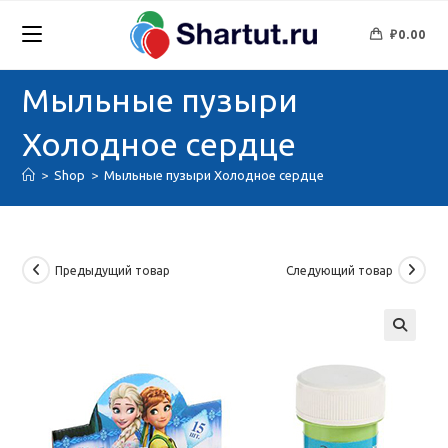
Перейти
к
₽
0.00
содержимому
Мыльные пузыри
Холодное сердце
>
Shop
>
Мыльные пузыри Холодное сердце
Предыдущий товар
Следующий товар