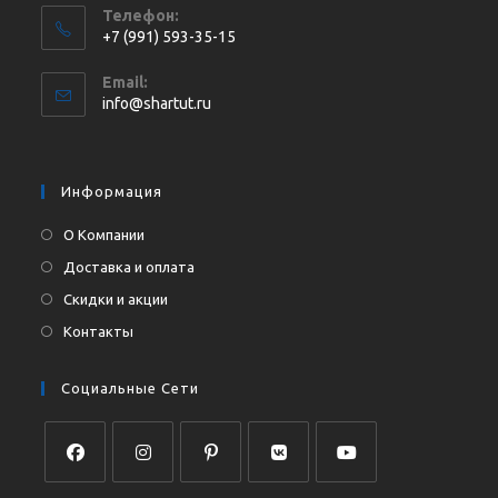
Телефон:
+7 (991) 593-35-15
Откроется
Email:
в
Откроется
info@shartut.ru
вашем
в
приложении
вашем
приложении
Информация
О Компании
Доставка и оплата
Скидки и акции
Контакты
Социальные Сети
Откроется
Откроется
Откроется
Откроется
Откроется