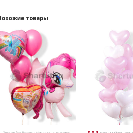
Похожие товары
Шарики для девочки
,
Композиции из шаров
,
Хиты продаж
,
Шары 