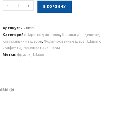
Количество
-
+
В КОРЗИНУ
товара
Композиция
шаров
Артикул:
76-0011
фрукты
Категорий:
Шары под потолок
,
Шарики для девочки
,
Композиции из шаров
,
Фольгированные шары
,
Шары с
конфетти
,
Разноцветные шары
Метки:
фрукты
,
Шары
ВЫ (0)