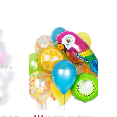
под потолок
,
Хиты продаж
,
Шарики для девочки
,