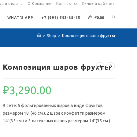
а и оплата
О Компании
Контакты
Личный кабинет
ПЕРЕКЛЮЧИ
WHAT’S APP
+7 (991) 593-35-15
₽
0.00
>
Shop
>
Композиция шаров фрукты
ПОИСК
ПО
Композиция шаров фрукты
ВЕБ-
₽
3,290.00
САЙТУ
В сете: 5 фольгированных шаров в виде фруктов
размером 18″(46 см.), 2 шара с конфетти размером
14″(35 см.) и 5 латексных шаров размером 14″(35 см.)