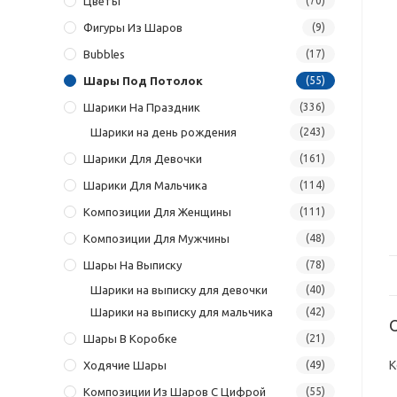
Цветы
(70)
Фигуры Из Шаров
(9)
Bubbles
(17)
Шары Под Потолок
(55)
Шарики На Праздник
(336)
Шарики на день рождения
(243)
Шарики Для Девочки
(161)
Шарики Для Мальчика
(114)
Композиции Для Женщины
(111)
Композиции Для Мужчины
(48)
Шары На Выписку
(78)
Шарики на выписку для девочки
(40)
Шарики на выписку для мальчика
(42)
Шары В Коробке
(21)
К
Ходячие Шары
(49)
Композиции Из Шаров С Цифрой
(55)