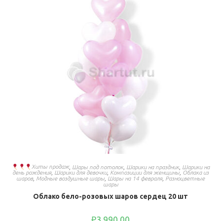
Хиты продаж
,
Шары под потолок
,
Шарики на праздник
,
Шарики на
день рождения
,
Шарики для девочки
,
Композиции для женщины
,
Облака из
шаров
,
Модные воздушные шары
,
Шары на 14 февраля
,
Разноцветные
шары
Облако бело-розовых шаров сердец 20 шт
₽
3,990.00