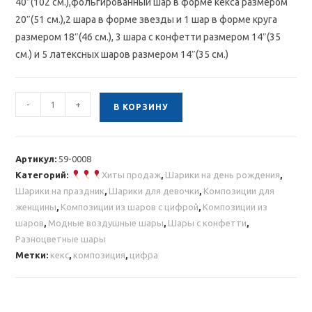
40″(102 см.),фольгированный шар в форме кекса размером
20″(51 см.),2 шара в форме звезды и 1 шар в форме круга
размером 18″(46 см.), 3 шара с конфетти размером 14″(35
см.) и 5 латексных шаров размером 14″(35 см.)
Количество
-
+
В КОРЗИНУ
товара
Композиция
шаров
Артикул:
59-0008
с
Категорий:
Хиты продаж
,
Шарики на день рождения
,
цифрой
Шарики на праздник
,
Шарики для девочки
,
Композиции для
и
женщины
,
Композиции из шаров с цифрой
,
Композиции из
кексом
шаров
,
Модные воздушные шары
,
Шары с конфетти
,
Разноцветные шары
Метки:
кекс
,
композиция
,
цифра