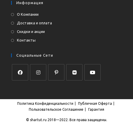
Информация
О Компании
Доставка и оплата
Скидки и акции
Контакты
Социальные Сети
Откроется
Откроется
Откроется
Откроется
Откроется
в
в
в
в
в
новой
новой
новой
новой
новой
Политика Конфиденциальности
Публичная Оферта
вкладке
вкладке
вкладке
вкладке
вкладке
Пользовательское Соглашение
Гарантия
© shartut.ru 2018—2022. Все права защищены.