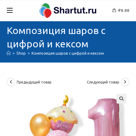
Перейти
к
₽
0.00
содержимому
Композиция шаров с
цифрой и кексом
>
Shop
>
Композиция шаров с цифрой и кексом
Предыдущий товар
Следующий товар