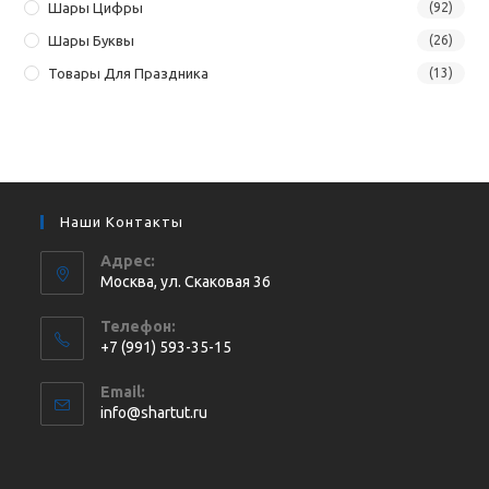
Шары Цифры
(92)
Шары Буквы
(26)
Товары Для Праздника
(13)
Наши Контакты
Адрес:
Москва, ул. Cкаковая 36
Телефон:
+7 (991) 593-35-15
Откроется
Email:
в
Откроется
info@shartut.ru
вашем
в
приложении
вашем
приложении