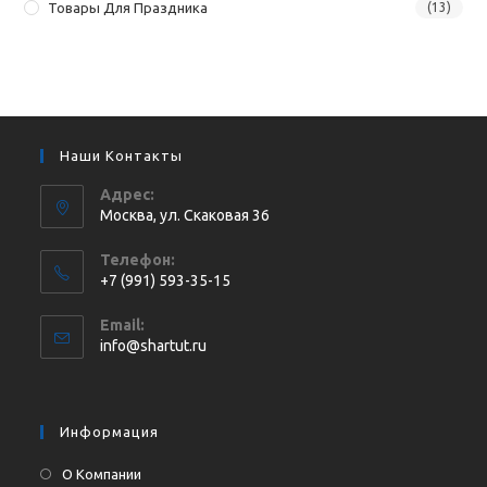
Товары Для Праздника
(13)
Наши Контакты
Адрес:
Москва, ул. Cкаковая 36
Телефон:
+7 (991) 593-35-15
Откроется
Email:
в
Откроется
info@shartut.ru
вашем
в
приложении
вашем
приложении
Информация
О Компании