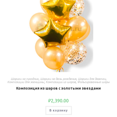
Шарики на праздник
,
Шарики на день рождения
,
Шарики для девочки
,
Композиции для женщины
,
Композиции из шаров
,
Фольгированные шары
Композиция из шаров с золотыми звездами
₽
2,390.00
В корзину