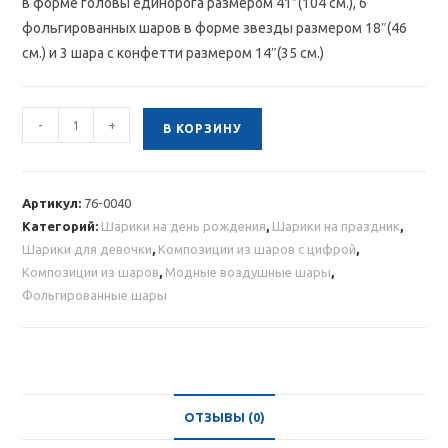
в форме головы единорога размером 41″(104 см.), 6
фольгированных шаров в форме звезды размером 18″(46
см.) и 3 шара с конфетти размером 14″(35 см.)
Количество
-
+
В КОРЗИНУ
товара
Композиция
шаров
Артикул:
76-0040
с
Категорий:
Шарики на день рождения
,
Шарики на праздник
,
единорогом
Шарики для девочки
,
Композиции из шаров с цифрой
,
и
Композиции из шаров
,
Модные воздушные шары
,
цифрой
Фольгированные шары
ОТЗЫВЫ (0)