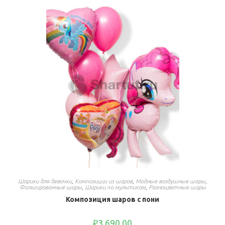
Шарики для девочки
,
Композиции из шаров
,
Модные воздушные шары
,
Фольгированные шары
,
Шарики по мультикам
,
Разноцветные шары
Композиция шаров с пони
₽
3,690.00