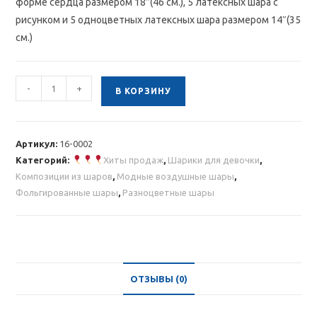
форме сердца размером 18″(46 см.), 5 латексных шара с
рисунком и 5 одноцветных латексных шара размером 14″(35
см.)
Количество
-
+
В КОРЗИНУ
товара
Композиция
шаров
Артикул:
16-0002
из
Категорий:
Хиты продаж
,
Шарики для девочки
,
круглых
Композиции из шаров
,
Модные воздушные шары
,
шаров
Фольгированные шары
,
Разноцветные шары
и
сердца
ОТЗЫВЫ (0)