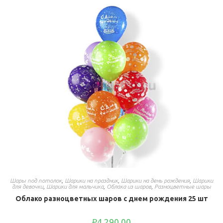
Шары под потолок
,
Шарики на праздник
,
Шарики на день рождения
,
Шарики
для девочки
,
Шарики для мальчика
,
Облака из шаров
,
Разноцветные шары
Облако разноцветных шаров с днем рождения 25 шт
₽
4,290.00