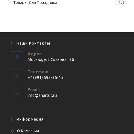
Товары Для Праздника
(13)
Наши Контакты
Адрес:
Москва, ул. Cкаковая 36
Телефон:
+7 (991) 593-35-15
Откроется
Email:
в
Откроется
info@shartut.ru
вашем
в
приложении
вашем
приложении
Информация
О Компании