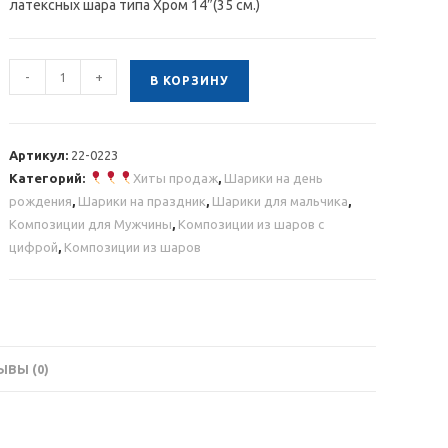
латексных шара типа Хром 14″(35 см.)
Количество
-
+
В КОРЗИНУ
товара
Композиция
из
Артикул:
22-0223
шаров
Категорий:
Хиты продаж
,
Шарики на день
"Футбол"
рождения
,
Шарики на праздник
,
Шарики для мальчика
,
Композиции для Мужчины
,
Композиции из шаров с
цифрой
,
Композиции из шаров
ВЫ (0)