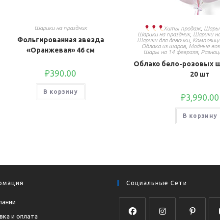
Шарики на праздник
Хиты продаж
,
Шары 
Шарики на праздник
,
Шарики на
Фольгированная звезда
Шарики для девочки
,
Композиц
Облака из шаров
,
Модные во
«Оранжевая» 46 см
Шары на 14 февраля
,
Разно
Облако бело-розовых 
₽
390.00
20 шт
В корзину
₽
3,990.00
В корзину
рмация
Социальные Сети
пании
вка и оплата