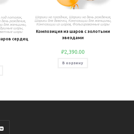
Шарики на праздник
,
Шарики на день рождения
,
под потолок
,
Шарики для девочки
,
Композиции для женщины
,
 день рождения
,
Композиции из шаров
,
Фольгированные шары
ии для женщины
,
здушные шары
,
Композиция из шаров с золотыми
цветные шары
звездами
шаров сердец
₽
2,390.00
В корзину