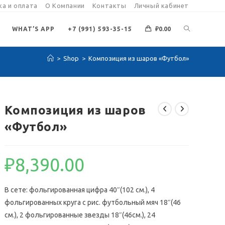
а и оплата
О Компании
Контакты
Личный кабинет
ПЕРЕКЛЮЧИ
WHAT’S APP
+7 (991) 593-35-15
₽
0.00
>
Shop
>
Композиция из шаров «Футбол»
ПОИСК
ПО
Композиция из шаров
«Футбол»
ВЕБ-
₽
8,390.00
САЙТУ
В сете: фольгированная цифра 40″(102 см.), 4
фольгированных круга с рис. футбольный мяч 18″(46
см.), 2 фольгированные звезды 18″(46см.), 24