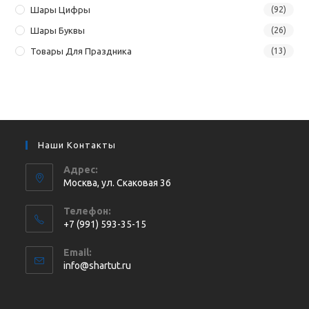
Шары Цифры
(92)
Шары Буквы
(26)
Товары Для Праздника
(13)
Наши Контакты
Адрес:
Москва, ул. Cкаковая 36
Телефон:
+7 (991) 593-35-15
Откроется
Email:
в
Откроется
info@shartut.ru
вашем
в
приложении
вашем
приложении