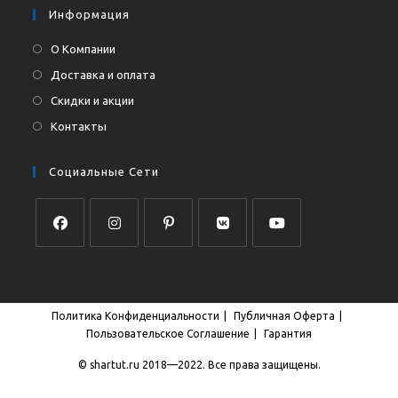
Информация
О Компании
Доставка и оплата
Скидки и акции
Контакты
Социальные Сети
Откроется
Откроется
Откроется
Откроется
Откроется
в
в
в
в
в
новой
новой
новой
новой
новой
Политика Конфиденциальности
Публичная Оферта
вкладке
вкладке
вкладке
вкладке
вкладке
Пользовательское Соглашение
Гарантия
© shartut.ru 2018—2022. Все права защищены.