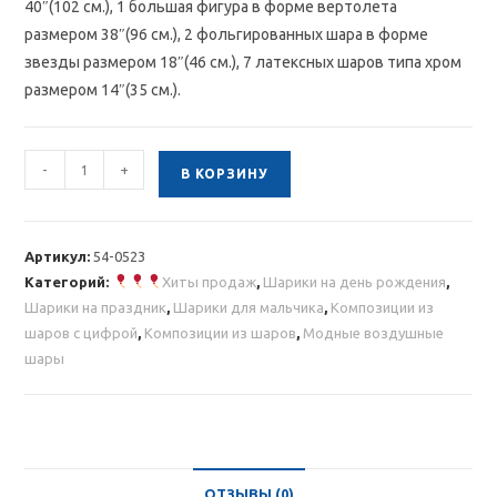
40″(102 см.), 1 большая фигура в форме вертолета
размером 38″(96 см.), 2 фольгированных шара в форме
звезды размером 18″(46 см.), 7 латексных шаров типа хром
размером 14″(35 см.).
Количество
-
+
В КОРЗИНУ
товара
Композиция
из
Артикул:
54-0523
шаров
Категорий:
Хиты продаж
,
Шарики на день рождения
,
с
Шарики на праздник
,
Шарики для мальчика
,
Композиции из
цифрой
шаров с цифрой
,
Композиции из шаров
,
Модные воздушные
и
шары
вертолетом
ОТЗЫВЫ (0)