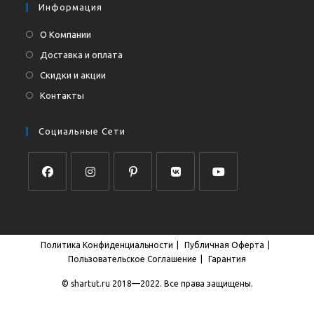
Информация
О Компании
Доставка и оплата
Скидки и акции
Контакты
Социальные Сети
Откроется
Откроется
Откроется
Откроется
Откроется
в
в
в
в
в
новой
новой
новой
новой
новой
Политика Конфиденциальности
Публичная Оферта
вкладке
вкладке
вкладке
вкладке
вкладке
Пользовательское Соглашение
Гарантия
© shartut.ru 2018—2022. Все права защищены.