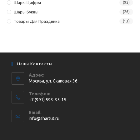
Шары Цифры
(92)
Шары Буквы
(26)
Товары Для Праздника
(13)
Наши Контакты
Адрес:
Москва, ул. Cкаковая 36
Телефон:
+7 (991) 593-35-15
Откроется
Email:
в
Откроется
info@shartut.ru
вашем
в
приложении
вашем
приложении