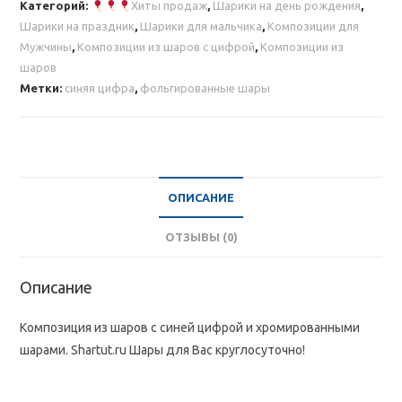
Категорий:
Хиты продаж
,
Шарики на день рождения
,
с
Шарики на праздник
,
Шарики для мальчика
,
Композиции для
синей
Мужчины
,
Композиции из шаров с цифрой
,
Композиции из
цифрой
шаров
и
Метки:
синяя цифра
,
фольгированные шары
хромированными
шарами
ОПИСАНИЕ
ОТЗЫВЫ (0)
Описание
Композиция из шаров с синей цифрой и хромированными
шарами. Shartut.ru Шары для Вас круглосуточно!