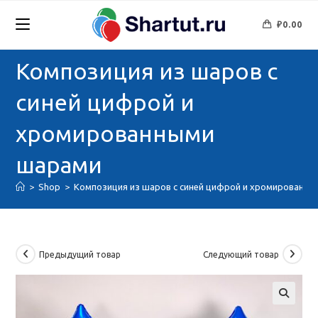
Перейти
к
₽
0.00
содержимому
Композиция из шаров с
синей цифрой и
хромированными
шарами
>
Shop
>
Композиция из шаров с синей цифрой и хромированн
Предыдущий товар
Следующий товар