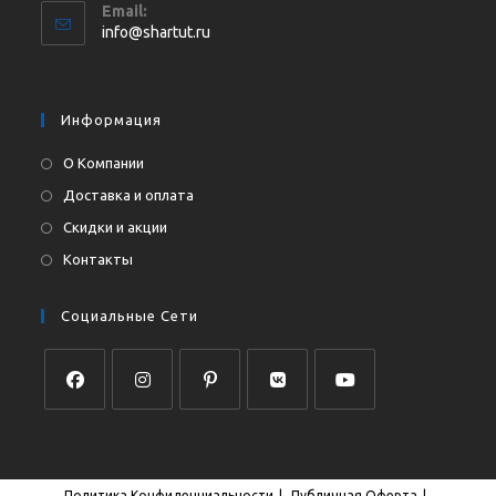
Email:
в
Откроется
info@shartut.ru
вашем
в
приложении
вашем
приложении
Информация
О Компании
Доставка и оплата
Скидки и акции
Контакты
Социальные Сети
Откроется
Откроется
Откроется
Откроется
Откроется
в
в
в
в
в
новой
новой
новой
новой
новой
Политика Конфиденциальности
Публичная Оферта