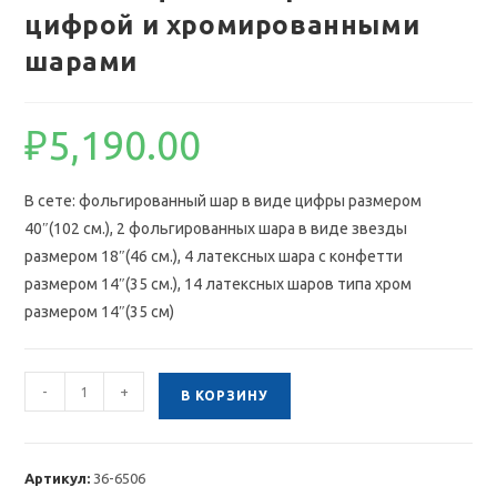
цифрой и хромированными
шарами
₽
5,190.00
В сете: фольгированный шар в виде цифры размером
40″(102 см.), 2 фольгированных шара в виде звезды
размером 18″(46 см.), 4 латексных шара с конфетти
размером 14″(35 см.), 14 латексных шаров типа хром
размером 14″(35 см)
Количество
-
+
В КОРЗИНУ
товара
Композиция
из
Артикул:
36-6506
шаров