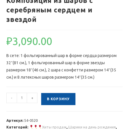
Композиция из шаров с
серебряным сердцем и
звездой
₽
3,090.00
В сете: 1 фольгированный шар в форме сердца размером
32″(81 см.), 1 фольгированный шар в форме звезды
размером 18″(46 см.), 2 шара с конфетти размером 14″(35
см.) и 8 латексных шаров размером 14″(35 см.)
Количество
-
+
В КОРЗИНУ
товара
Композиция
из
Артикул:
54-0520
шаров
Категорий:
Хиты продаж
,
Шарики на день рождения
,