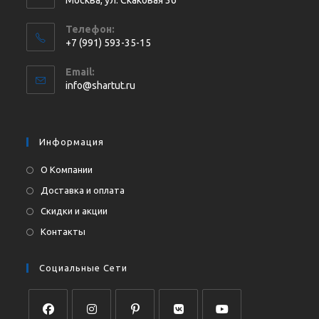
Москва, ул. Cкаковая 36
Телефон:
+7 (991) 593-35-15
Откроется
Email:
в
Откроется
info@shartut.ru
вашем
в
приложении
вашем
приложении
Информация
О Компании
Доставка и оплата
Скидки и акции
Контакты
Социальные Сети