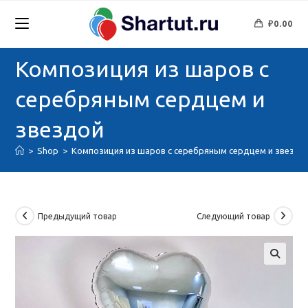
Перейти
к
₽
0.00
содержимому
Композиция из шаров с
серебряным сердцем и
звездой
>
Shop
>
Композиция из шаров с серебряным сердцем и звездо
Предыдущий товар
Следующий товар