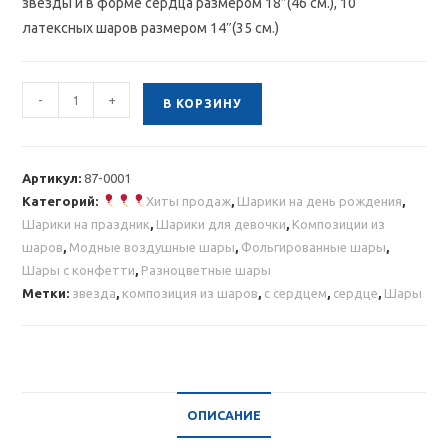
звезды и в форме сердца размером 18″(46 см.), 10
латексных шаров размером 14″(35 см.)
Количество
-
+
В КОРЗИНУ
товара
Композиция
из
Артикул:
87-0001
шаров
Категорий:
Хиты продаж
,
Шарики на день рождения
,
с
Шарики на праздник
,
Шарики для девочки
,
Композиции из
сердцем
шаров
,
Модные воздушные шары
,
Фольгированные шары
,
и
Шары с конфетти
,
Разноцветные шары
звездой
Метки:
звезда
,
композиция из шаров
,
с сердцем
,
сердце
,
Шары
ОПИСАНИЕ