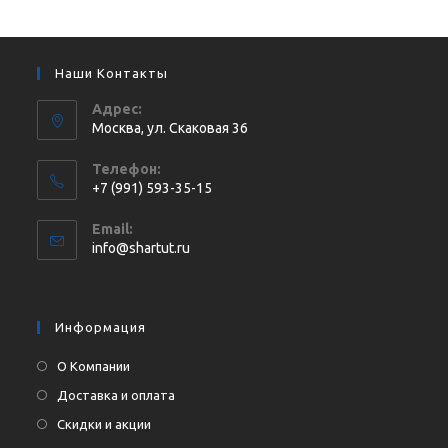
Наши Контакты
Адрес:
Москва, ул. Cкаковая 36
Телефон:
+7 (991) 593-35-15
Откроется
Email:
в
Откроется
info@shartut.ru
вашем
в
приложении
вашем
приложении
Информация
О Компании
Доставка и оплата
Скидки и акции