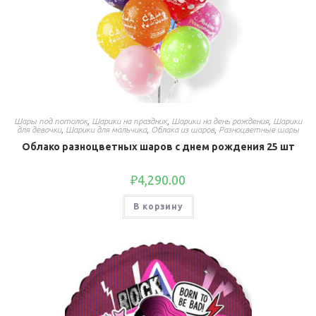
Шары под потолок
,
Шарики на праздник
,
Шарики на день рождения
,
Шарики
для девочки
,
Шарики для мальчика
,
Облака из шаров
,
Разноцветные шары
Облако разноцветных шаров с днем рождения 25 шт
₽
4,290.00
В корзину