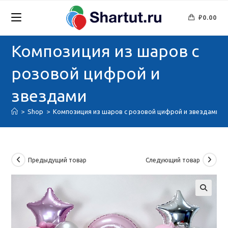
Перейти
к
₽
0.00
содержимому
Композиция из шаров с
розовой цифрой и
звездами
>
Shop
>
Композиция из шаров с розовой цифрой и звездами
Предыдущий товар
Следующий товар