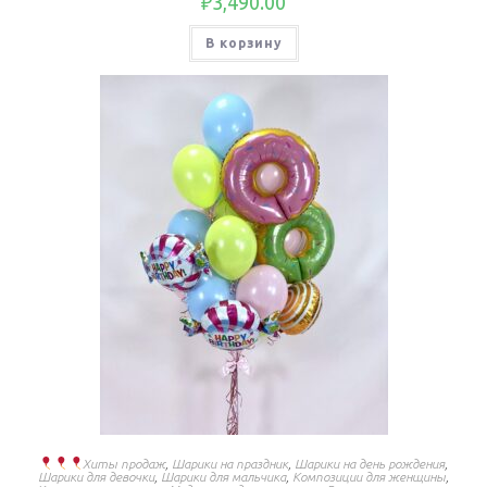
₽
3,490.00
В корзину
Хиты продаж
,
Шарики на праздник
,
Шарики на день рождения
,
Шарики для девочки
,
Шарики для мальчика
,
Композиции для женщины
,