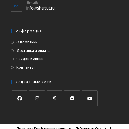
Email:
в
Откроется
info@shartut.ru
вашем
в
приложении
вашем
приложении
Информация
О Компании
Доставка и оплата
Скидки и акции
Контакты
Социальные Сети
Откроется
Откроется
Откроется
Откроется
Откроется
в
в
в
в
в
новой
новой
новой
новой
новой
Политика Конфиденциальности
Публичная Оферта