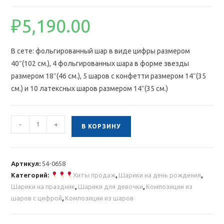
₽
5,190.00
В сете: фольгированный шар в виде цифры размером
40″(102 см.), 4 фольгированных шара в форме звезды
размером 18″(46 см.), 5 шаров с конфетти размером 14″(35
см.) и 10 латексных шаров размером 14″(35 см.)
Количество
-
+
В КОРЗИНУ
товара
Композиция
из
Артикул:
54-0658
шаров
Категорий:
Хиты продаж
,
Шарики на день рождения
,
с
Шарики на праздник
,
Шарики для девочки
,
Композиции из
розовой
шаров с цифрой
,
Композиции из шаров
цифрой
и