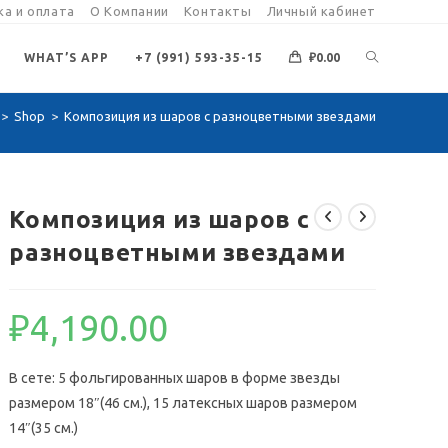
а и оплата
О Компании
Контакты
Личный кабинет
ПЕРЕКЛЮЧИ
WHAT’S APP
+7 (991) 593-35-15
₽
0.00
>
Shop
>
Композиция из шаров с разноцветными звездами
ПОИСК
ПО
Композиция из шаров с
разноцветными звездами
ВЕБ-
₽
4,190.00
САЙТУ
В сете: 5 фольгированных шаров в форме звезды
размером 18″(46 см.), 15 латексных шаров размером
14″(35 см.)