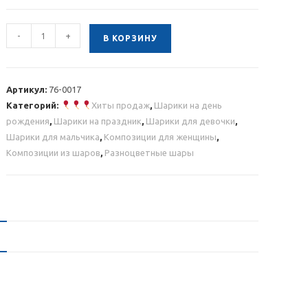
Количество
-
+
В КОРЗИНУ
товара
Композиция
из
Артикул:
76-0017
шаров
Категорий:
Хиты продаж
,
Шарики на день
с
рождения
,
Шарики на праздник
,
Шарики для девочки
,
разноцветными
Шарики для мальчика
,
Композиции для женщины
,
звездами
Композиции из шаров
,
Разноцветные шары