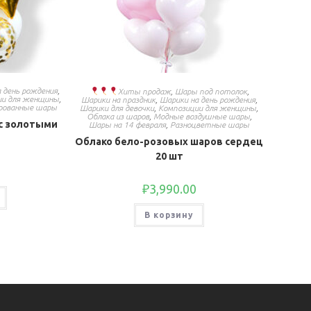
 день рождения
,
Хиты продаж
,
Шары под потолок
,
ии для женщины
,
Шарики на праздник
,
Шарики на день рождения
,
рованные шары
Шарики для девочки
,
Композиции для женщины
,
Облака из шаров
,
Модные воздушные шары
,
 с золотыми
Шары на 14 февраля
,
Разноцветные шары
Облако бело-розовых шаров сердец
20 шт
₽
3,990.00
В корзину