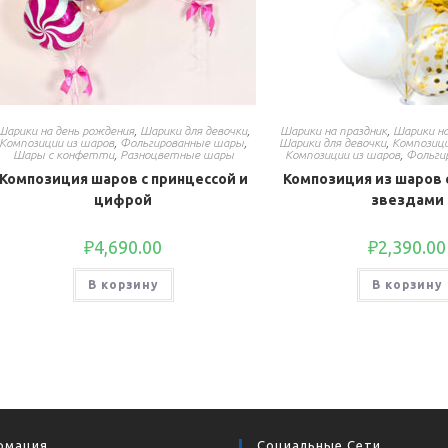
Шарики на день рождения
,
Шарики для девочки
,
Шарики на праздник
,
Шарики на
Композиции из шаров
,
Фольгированные шары
,
Шарики для девочки
,
Композиц
Шары с конфетти
,
Разноцветные шары
Композиции из шаров
,
Фольги
Композиция шаров с принцессой и
Композиция из шаров
цифрой
звездами
₽
4,690.00
₽
2,390.00
В корзину
В корзину
рмация
Социальные Сети