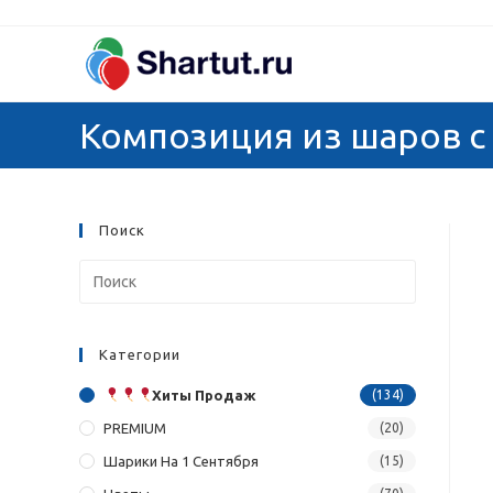
Перейти
к
содержимому
Композиция из шаров с
Поиск
Категории
Хиты Продаж
(134)
PREMIUM
(20)
Шарики На 1 Сентября
(15)