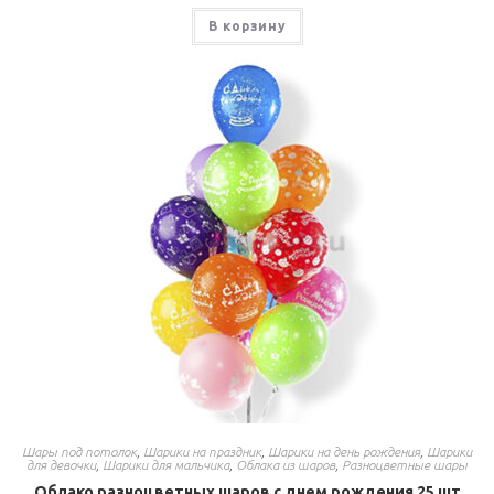
В корзину
Шары под потолок
,
Шарики на праздник
,
Шарики на день рождения
,
Шарики
для девочки
,
Шарики для мальчика
,
Облака из шаров
,
Разноцветные шары
Облако разноцветных шаров с днем рождения 25 шт