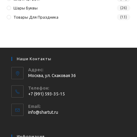
Шары Буквы
(26)
Товары Для Праздника
(13)
Наши Контакты
Адрес:
Москва, ул. Cкаковая 36
Телефон:
+7 (991) 593-35-15
Откроется
Email:
в
Откроется
info@shartut.ru
вашем
в
приложении
вашем
приложении
Информация