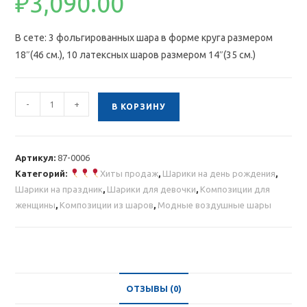
₽
3,090.00
В сете: 3 фольгированных шара в форме круга размером
18″(46 см.), 10 латексных шаров размером 14″(35 см.)
Количество
-
+
В КОРЗИНУ
товара
Композиция
из
Артикул:
87-0006
шаров
Категорий:
Хиты продаж
,
Шарики на день рождения
,
с
Шарики на праздник
,
Шарики для девочки
,
Композиции для
полосатыми
женщины
,
Композиции из шаров
,
Модные воздушные шары
шарами
и
картинкой
ОТЗЫВЫ (0)