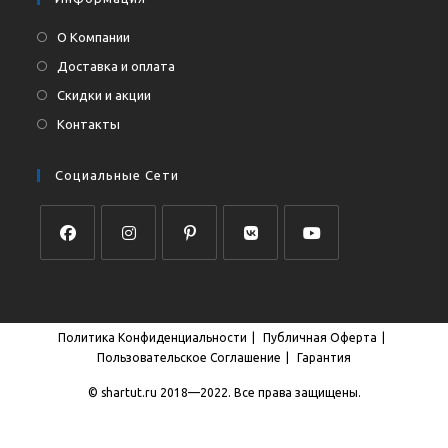
О Компании
Доставка и оплата
Скидки и акции
Контакты
Социальные Сети
Откроется
Откроется
Откроется
Откроется
Откроется
в
в
в
в
в
новой
новой
новой
новой
новой
Политика Конфиденциальности
Публичная Оферта
вкладке
вкладке
вкладке
вкладке
вкладке
Пользовательское Соглашение
Гарантия
© shartut.ru 2018—2022. Все права защищены.