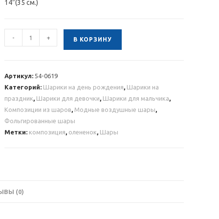
14″(35 см.)
Количество
-
+
В КОРЗИНУ
товара
Композиция
из
Артикул:
54-0619
шаров
Категорий:
Шарики на день рождения
,
Шарики на
с
праздник
,
Шарики для девочки
,
Шарики для мальчика
,
олененком
Композиции из шаров
,
Модные воздушные шары
,
Фольгированные шары
Метки:
композиция
,
олененок
,
Шары
ВЫ (0)