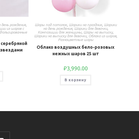
 день рождения
,
Шары под потолок
,
Шарики на праздник
,
Шарики
ции из шаров с
на день рождения
,
Шарики для девочки
,
Фольгированные
Композиции для женщины
,
Шары на выписку
,
Шарики на выписку для девочки
,
Облака из шаров
,
Разноцветные шары
 серебряной
Облако воздушных бело-розовых
 звездами
нежных шаров 25 шт
₽
3,990.00
В корзину