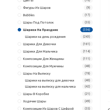
Цветы
(70)
Фигуры Из Шаров
(9)
Bubbles
(17)
Шары Под Потолок
(55)
Шарики На Праздник
(336)
Шарики на день рождения
(243)
Шарики Для Девочки
(161)
Шарики Для Мальчика
(114)
Композиции Для Женщины
(111)
Композиции Для Мужчины
(48)
Шары На Выписку
(78)
Шарики на выписку для девочки
(40)
Шарики на выписку для мальчика
(42)
Шары В Коробке
(21)
Ходячие Шары
(49)
Композиции Из Шаров С Цифрой
(55)