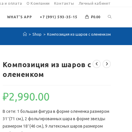
а и оплата
О Компании
Контакты
Личный кабинет
ПЕРЕКЛЮЧИ
WHAT’S APP
+7 (991) 593-35-15
₽
0.00
>
Shop
>
Композиция из шаров с олененком
ПОИСК
ПО
Композиция из шаров с
олененком
ВЕБ-
₽
2,990.00
САЙТУ
В сете: 1 большая фигура в форме олененка размером
31″(71 см.), 2 фольгированных шара в форме звезды
размером 18″(46 см.), 9 латексных шаров размером