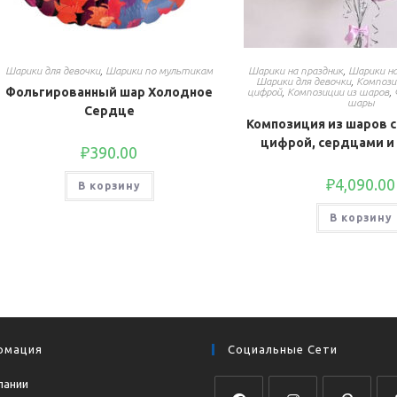
Шарики для девочки
,
Шарики по мультикам
Шарики на праздник
,
Шарики на
Шарики для девочки
,
Компози
Фольгированный шар Холодное
цифрой
,
Композиции из шаров
,
шары
Сердце
Композиция из шаров с
цифрой, сердцами и
₽
390.00
₽
4,090.00
В корзину
В корзину
рмация
Социальные Сети
пании