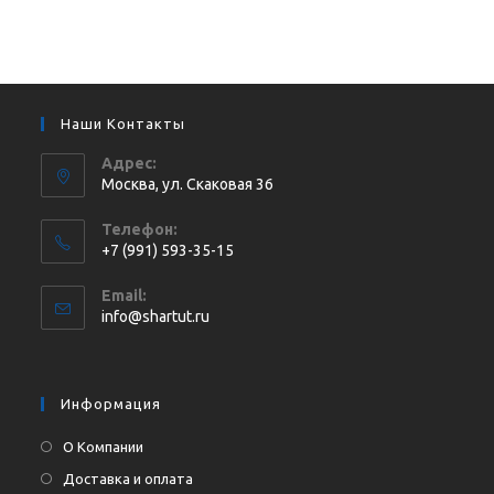
Наши Контакты
Адрес:
Москва, ул. Cкаковая 36
Телефон:
+7 (991) 593-35-15
Откроется
Email:
в
Откроется
info@shartut.ru
вашем
в
приложении
вашем
приложении
Информация
О Компании
Доставка и оплата