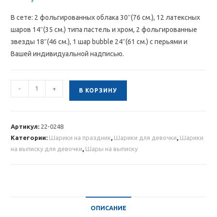
В сете: 2 фольгированных облака 30″(76 см.), 12 латексных
шаров 14″(35 см.) типа пастель и хром, 2 фольгированные
звезды 18″(46 см.), 1 шар bubble 24″(61 см.) с перьями и
Вашей индивидуальной надписью.
Количество
-
+
В КОРЗИНУ
товара
Композиция
из
Артикул:
22-0248
шаров
Категории:
Шарики на праздник
,
Шарики для девочки
,
Шарики
с
на выписку для девочки
,
Шары на выписку
облаками
и
Bubble
ОПИСАНИЕ