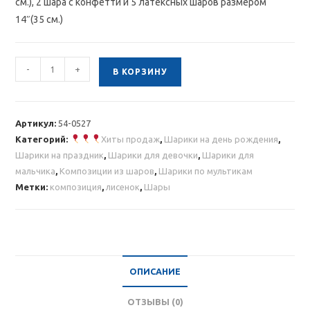
см.), 2 шара с конфетти и 5 латексных шаров размером
14″(35 см.)
Количество
-
+
В КОРЗИНУ
товара
Композиция
из
Артикул:
54-0527
шаров
Категорий:
Хиты продаж
,
Шарики на день рождения
,
с
Шарики на праздник
,
Шарики для девочки
,
Шарики для
лисенком
мальчика
,
Композиции из шаров
,
Шарики по мультикам
Метки:
композиция
,
лисенок
,
Шары
ОПИСАНИЕ
ОТЗЫВЫ (0)