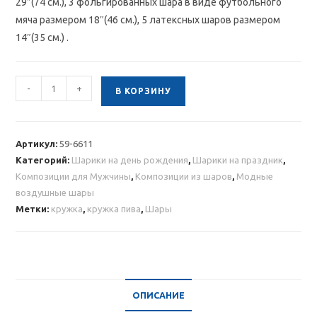
29″(74 см.), 3 фольгированных шара в виде футбольного
мяча размером 18″(46 см.), 5 латексных шаров размером
14″(35 см.) .
Количество
-
+
В КОРЗИНУ
товара
Композиция
из
Артикул:
59-6611
шаров
Категорий:
Шарики на день рождения
,
Шарики на праздник
,
с
Композиции для Мужчины
,
Композиции из шаров
,
Модные
кружкой
воздушные шары
пива
Метки:
кружка
,
кружка пива
,
Шары
ОПИСАНИЕ