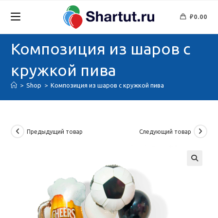
Перейти
к
₽
0.00
содержимому
Композиция из шаров с
кружкой пива
>
Shop
>
Композиция из шаров с кружкой пива
Предыдущий товар
Следующий товар