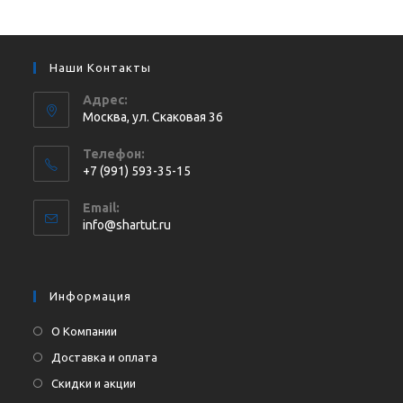
Наши Контакты
Адрес:
Москва, ул. Cкаковая 36
Телефон:
+7 (991) 593-35-15
Откроется
Email:
в
Откроется
info@shartut.ru
вашем
в
приложении
вашем
приложении
Информация
О Компании
Доставка и оплата
Скидки и акции