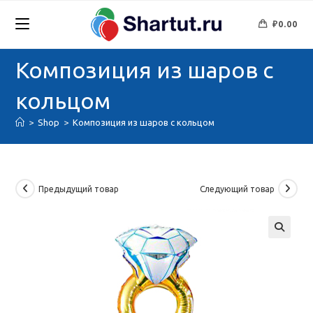
Перейти
к
₽
0.00
содержимому
Композиция из шаров с
кольцом
>
Shop
>
Композиция из шаров с кольцом
Предыдущий товар
Следующий товар