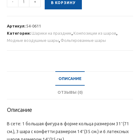
-
+
В КОРЗИНУ
товара
Композиция
из
Артикул:
54-0611
шаров
Категории:
Шарики на праздник
,
Композиции из шаров
,
с
Модные воздушные шары
,
Фольгированные шары
кольцом
ОПИСАНИЕ
ОТЗЫВЫ (0)
Описание
В сете: 1 большая фигура в форме кольца размером 31″(71
см.), 3 шара с конфетти размером 14″(35 см.) и 6 латексных
шаров размером 14″(35 см.) .