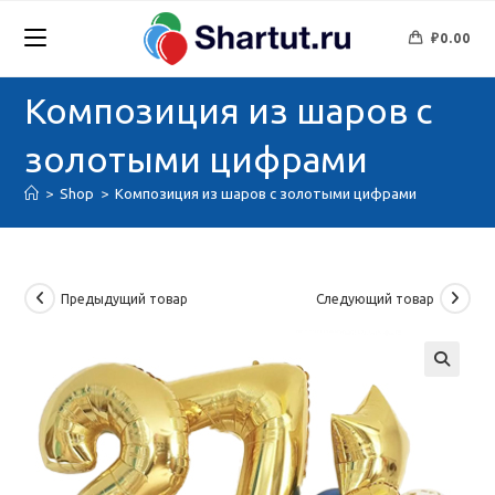
Перейти
к
₽
0.00
содержимому
Композиция из шаров с
золотыми цифрами
>
Shop
>
Композиция из шаров с золотыми цифрами
Предыдущий товар
Следующий товар