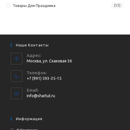
Товары Для Праздника
(13)
Наши Контакты
Адрес:
Москва, ул. Cкаковая 36
Телефон:
+7 (991) 593-35-15
Откроется
Email:
в
Откроется
info@shartut.ru
вашем
в
приложении
вашем
приложении
Информация
О Компании