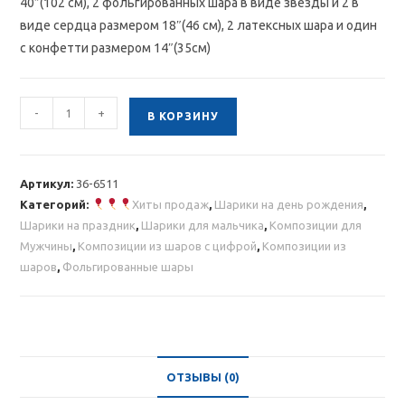
40″(102 см), 2 фольгированных шара в виде звезды и 2 в
виде сердца размером 18″(46 см), 2 латексных шара и один
с конфетти размером 14″(35см)
Количество
-
+
В КОРЗИНУ
товара
Композиция
из
Артикул:
36-6511
шаров
Категорий:
Хиты продаж
,
Шарики на день рождения
,
с
Шарики на праздник
,
Шарики для мальчика
,
Композиции для
золотыми
Мужчины
,
Композиции из шаров с цифрой
,
Композиции из
цифрами
шаров
,
Фольгированные шары
ОТЗЫВЫ (0)