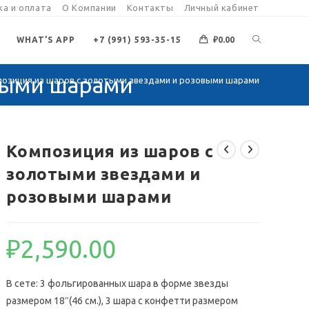
а и оплата
О Компании
Контакты
Личный кабинет
ПЕРЕКЛЮЧИ
WHAT’S APP
+7 (991) 593-35-15
₽
0.00
выми шарами
озиция из шаров с золотыми звездами и розовыми шарами
ПОИСК
ПО
Композиция из шаров с
золотыми звездами и
ВЕБ-
розовыми шарами
САЙТУ
₽
2,590.00
В сете: 3 фольгированных шара в форме звезды
размером 18″(46 см.), 3 шара с конфетти размером