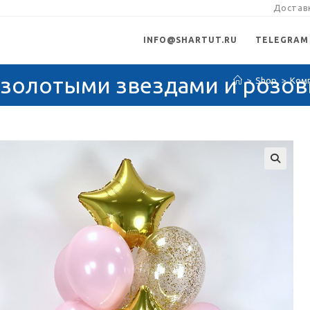
Доставк
INFO@SHARTUT.RU
TELEGRAM
 золотыми звездами и розо
>
Shop
>
Комп