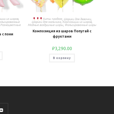
ции из шаров
,
Хиты продаж
,
Шарики для девочки
,
льгированные
Шарики для мальчика
,
Композиции из шаров
,
,
Разноцветные
Модные воздушные шары
,
Фольгированные шары
Композиция из шаров Попугай с
 с пони
фруктами
₽
3,290.00
В корзину