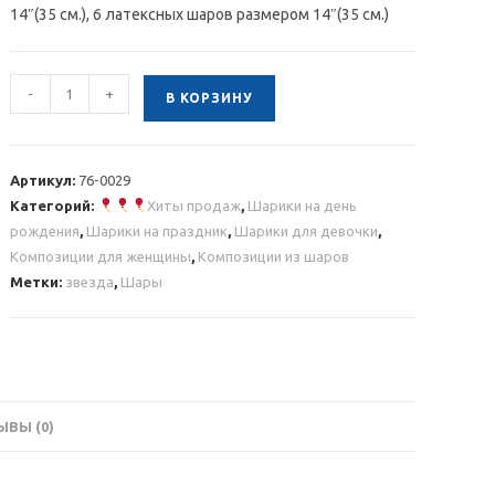
14″(35 см.), 6 латексных шаров размером 14″(35 см.)
Количество
-
+
В КОРЗИНУ
товара
Композиция
из
Артикул:
76-0029
шаров
Категорий:
Хиты продаж
,
Шарики на день
с
рождения
,
Шарики на праздник
,
Шарики для девочки
,
золотыми
Композиции для женщины
,
Композиции из шаров
звездами
Метки:
звезда
,
Шары
и
розовыми
шарами
ВЫ (0)