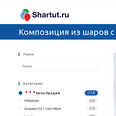
Перейти
к
содержимому
Композиция из шаров с
Поиск
Категории
Хиты Продаж
(134)
PREMIUM
(20)
Шарики На 1 Сентября
(15)