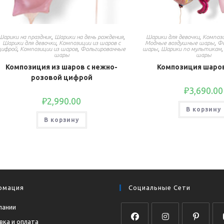
Шарики на праздник
,
Шарики на день рождения
,
Шарики для девочки
,
Компози
Шарики для девочки
,
Композиции из шаров с
Модные воздушные шары
,
Фо
цифрой
,
Композиции из шаров
,
Фольгированные
шары
,
Шарики по мультикам
шары
шары
Композиция из шаров с нежно-
Композиция шаров
розовой цифрой
₽
3,690.00
₽
2,990.00
В корзину
В корзину
рмация
Социальные Сети
пании
вка и оплата