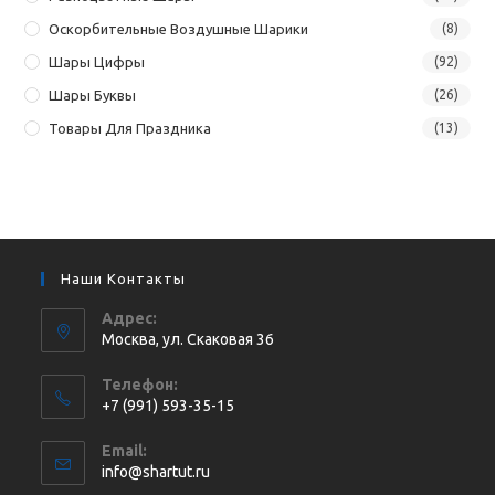
Оскорбительные Воздушные Шарики
(8)
Шары Цифры
(92)
Шары Буквы
(26)
Товары Для Праздника
(13)
Наши Контакты
Адрес:
Москва, ул. Cкаковая 36
Телефон:
+7 (991) 593-35-15
Откроется
Email:
в
Откроется
info@shartut.ru
вашем
в