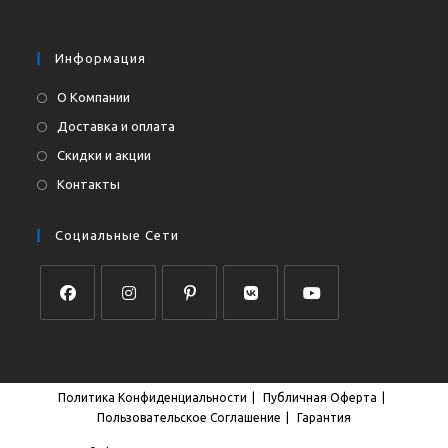
приложении
вашем
приложении
Информация
О Компании
Доставка и оплата
Скидки и акции
Контакты
Социальные Сети
Откроется
Откроется
Откроется
Откроется
Откроется
в
в
в
в
в
новой
новой
новой
новой
новой
Политика Конфиденциальности
Публичная Оферта
вкладке
вкладке
вкладке
вкладке
вкладке
Пользовательское Соглашение
Гарантия