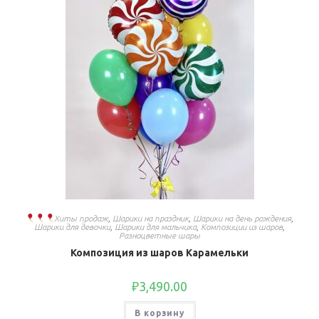
Хиты продаж
,
Шарики на праздник
,
Шарики на день рождения
,
Шарики для девочки
,
Шарики для мальчика
,
Композиции из шаров
,
Разноцветные шары
Композиция из шаров Карамельки
₽
3,490.00
В корзину