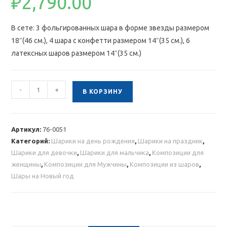
₽
2,790.00
В сете: 3 фольгированных шара в форме звезды размером
18″(46 см.), 4 шара с конфетти размером 14″(35 см.), 6
латексных шаров размером 14″(35 см.)
Количество
-
+
В КОРЗИНУ
товара
Композиция
из
Артикул:
76-0051
шаров
Категорий:
Шарики на день рождения
,
Шарики на праздник
,
с
Шарики для девочки
,
Шарики для мальчика
,
Композиции для
золотыми
женщины
,
Композиции для Мужчины
,
Композиции из шаров
,
звездами
Шары на Новый год
и
зелеными
шарами