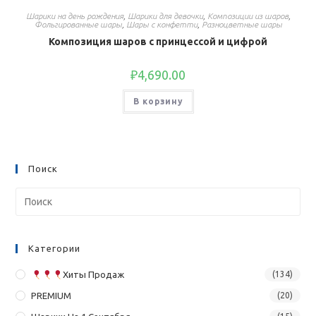
Шарики на день рождения
,
Шарики для девочки
,
Композиции из шаров
,
Фольгированные шары
,
Шары с конфетти
,
Разноцветные шары
Композиция шаров с принцессой и цифрой
₽
4,690.00
В корзину
Поиск
Категории
Хиты Продаж
(134)
PREMIUM
(20)