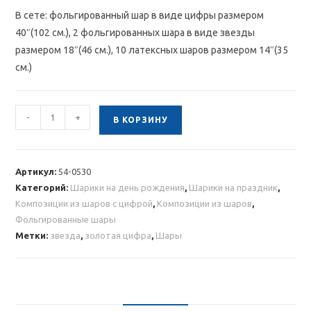
В сете: фольгированный шар в виде цифры размером
40″(102 см.), 2 фольгированных шара в виде звезды
размером 18″(46 см.), 10 латексных шаров размером 14″(35
см.)
Количество
-
+
В КОРЗИНУ
товара
Композиция
из
Артикул:
54-0530
шаров
Категорий:
Шарики на день рождения
,
Шарики на праздник
,
с
Композиции из шаров с цифрой
,
Композиции из шаров
,
золотой
Фольгированные шары
цифрой
Метки:
звезда
,
золотая цифра
,
Шары
и
звездами