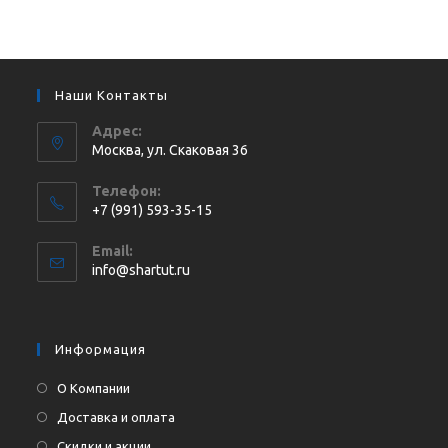
Наши Контакты
Адрес:
Москва, ул. Cкаковая 36
Телефон:
+7 (991) 593-35-15
Откроется
Email:
в
Откроется
info@shartut.ru
вашем
в
приложении
вашем
приложении
Информация
О Компании
Доставка и оплата
Скидки и акции