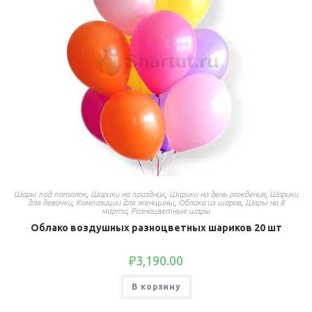
Шары под потолок
,
Шарики на праздник
,
Шарики на день рождения
,
Шарики
для девочки
,
Композиции для женщины
,
Облака из шаров
,
Шары на 8
марта
,
Разноцветные шары
Облако воздушных разноцветных шариков 20 шт
₽
3,190.00
В корзину