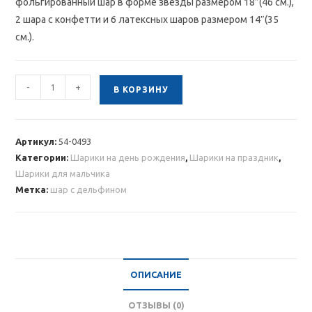
фольгированный шар в форме звезды размером 18″(46 см.),
2 шара с конфетти и 6 латексных шаров размером 14″(35
см.).
Количество
-
+
В КОРЗИНУ
товара
Композиция
из
Артикул:
54-0493
шаров
Категории:
Шарики на день рождения
,
Шарики на праздник
,
с
Шарики для мальчика
дельфином
Метка:
шар с дельфином
ОПИСАНИЕ
ОТЗЫВЫ (0)