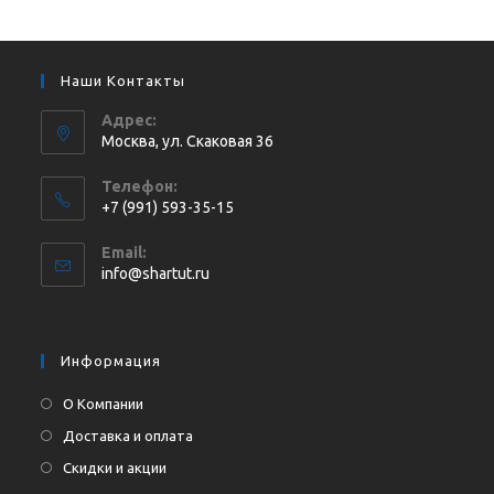
Наши Контакты
Адрес:
Москва, ул. Cкаковая 36
Телефон:
+7 (991) 593-35-15
Откроется
Email:
в
Откроется
info@shartut.ru
вашем
в
приложении
вашем
приложении
Информация
О Компании
Доставка и оплата
Скидки и акции