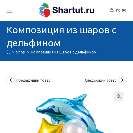
Перейти
к
₽
0.00
содержимому
Композиция из шаров с
дельфином
>
Shop
>
Композиция из шаров с дельфином
Предыдущий товар
Следующий товар