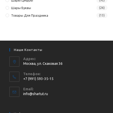
Шары Цифры
(92)
Шары Буквы
(26)
Товары Для Праздника
(13)
Наши Контакты
Адрес:
Москва, ул. Cкаковая 36
Телефон:
+7 (991) 593-35-15
Откроется
Email:
в
Откроется
info@shartut.ru
вашем
в
приложении
вашем
приложении