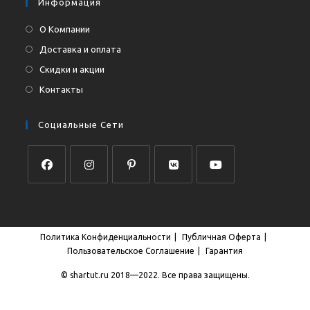
Информация
О Компании
Доставка и оплата
Скидки и акции
Контакты
Социальные Сети
Откроется
Откроется
Откроется
Откроется
Откроется
в
в
в
в
в
новой
новой
новой
новой
новой
Политика Конфиденциальности
Публичная Оферта
вкладке
вкладке
вкладке
вкладке
вкладке
Пользовательское Соглашение
Гарантия
© shartut.ru 2018—2022. Все права защищены.