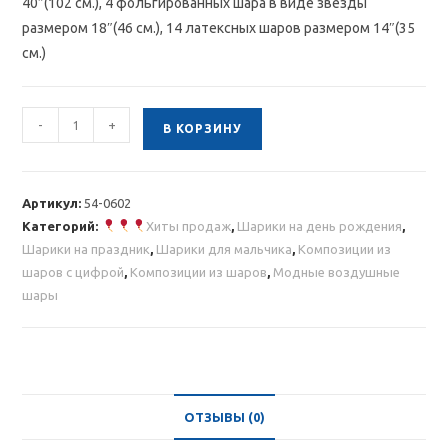
40″(102 см.), 4 фольгированных шара в виде звезды
размером 18″(46 см.), 14 латексных шаров размером 14″(35
см.)
Количество
-
+
В КОРЗИНУ
товара
Композиция
из
Артикул:
54-0602
шаров
Категорий:
Хиты продаж
,
Шарики на день рождения
,
с
Шарики на праздник
,
Шарики для мальчика
,
Композиции из
голубой
шаров с цифрой
,
Композиции из шаров
,
Модные воздушные
цифрой
шары
ОТЗЫВЫ (0)