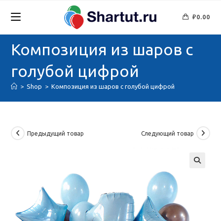
Перейти
к
₽
0.00
содержимому
Композиция из шаров с
голубой цифрой
>
Shop
>
Композиция из шаров с голубой цифрой
Предыдущий товар
Следующий товар