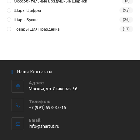
Оскорбительные Воздушные Шарики
(8)
Шары Цифры
(92)
Шары Буквы
(26)
Товары Для Праздника
(13)
Наши Контакты
Адрес:
Москва, ул. Cкаковая 36
Телефон:
+7 (991) 593-35-15
Откроется
Email:
в
Откроется
info@shartut.ru
вашем
в
приложении
вашем