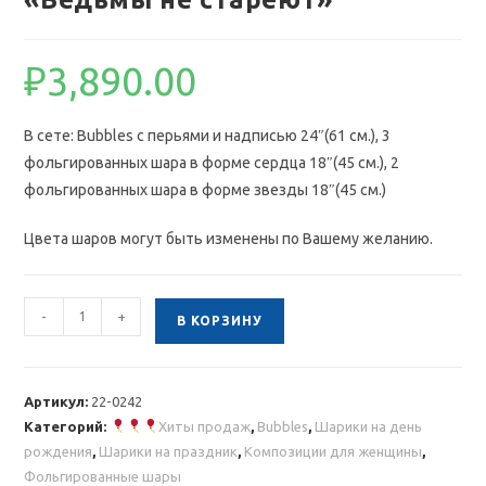
₽
3,890.00
В сете: Bubbles с перьями и надписью 24″(61 см.), 3
фольгированных шара в форме сердца 18″(45 см.), 2
фольгированных шара в форме звезды 18″(45 см.)
Цвета шаров могут быть изменены по Вашему желанию.
Количество
-
+
В КОРЗИНУ
товара
Композиция
из
Артикул:
22-0242
шаров
Категорий:
Хиты продаж
,
Bubbles
,
Шарики на день
"Ведьмы
рождения
,
Шарики на праздник
,
Композиции для женщины
,
не
Фольгированные шары