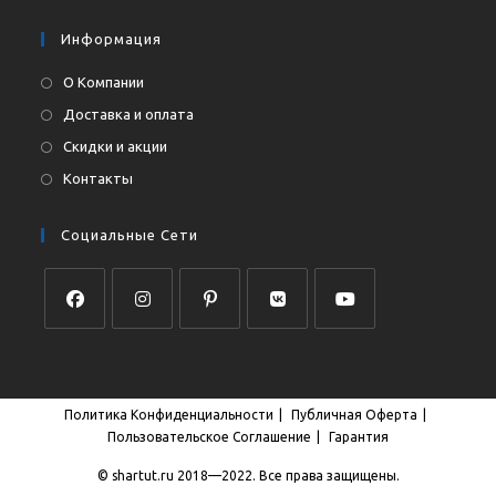
приложении
Информация
О Компании
Доставка и оплата
Скидки и акции
Контакты
Социальные Сети
Откроется
Откроется
Откроется
Откроется
Откроется
в
в
в
в
в
новой
новой
новой
новой
новой
Политика Конфиденциальности
Публичная Оферта
вкладке
вкладке
вкладке
вкладке
вкладке
Пользовательское Соглашение
Гарантия
© shartut.ru 2018—2022. Все права защищены.